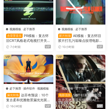
视频模板
·
必下推荐
视频模板
·
必下推荐
PR模板：复古怀
AE模板：复古怀旧
含背景音乐
胶片转场
旧CRT风格老式电视打开关闭
胶片打孔污垢噪点纹理电影帧
LOGO动画展示（16151）
叠加电影短片剪辑转场过渡
VIP
VIP
7小时前
10小时前
（16150）
VIP
VIP
必下推荐
·
插件软件
·
视频模板
视频模板
·
必下推荐
达芬奇预设：10个
50个好莱坞电影预
漏光转场
电影混剪
复古柔和优雅散景漏光光斑划
告片高燃视频剪辑混剪AE工
痕纹理叠加4K无缝转场过渡
程项目文件+AE预设+叠加层
VIP
VIP
16小时前
16小时前