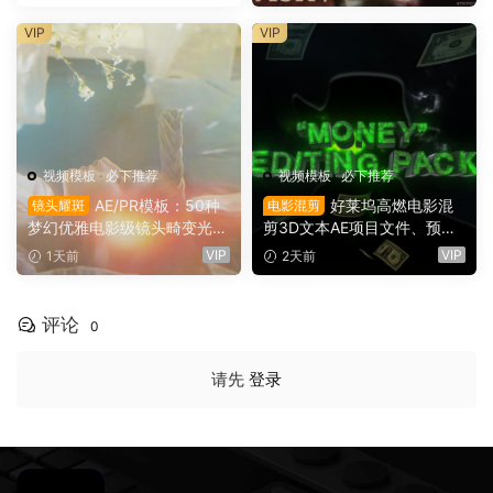
（16137）
+视频教程 UTILIZE NEXTLV
L PACK（16780）
VIP
VIP
视频模板
·
必下推荐
视频模板
·
必下推荐
AE/PR模板：50种
好莱坞高燃电影混
镜头耀斑
电影混剪
梦幻优雅电影级镜头畸变光学
剪3D文本AE项目文件、预
镜头耀斑折射漏光4K婚礼、
设、效果、项目设置素材包 M
VIP
VIP
1天前
2天前
音乐、剪辑转场叠加模板（16
oney” Editing Pack（1614
145）
3）
评论
0
请先
登录