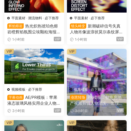
平面素材
·
潮流物料
·
必下推荐
平面素材
·
必下推荐
热光炽热琥珀色熔
新潮破碎信号失真
辉焰熔岩
镜头畸变
岩橙辉焰氛围尘埃颗粒海报封
人物肖像波浪状莫尔条纹屏幕
面设计PSD特效样机 Glow Inf
畸变专辑封面音乐海报传单P
VIP
VIP
1小时前
1小时前
erno Effect（16157）
SD特效样机模板 Screen Dist
ortion Effect（16156）
VIP
VIP
视频模板
·
必下推荐
视频模板
·
必下推荐
AE/PR模板：苹果
PR模板：创意房地
字幕动画
创意转场
液态玻璃风格实用企业人物宣
产视频剪辑人物消失、出现电
传下横栏字幕条文字标题动画
影转场过渡（16154）
VIP
VIP
2小时前
3小时前
（16155）
VIP
VIP