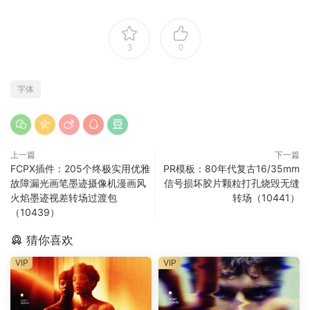
3
0
字体
上一篇
下一篇
FCPX插件：205个终极实用优雅
PR模板：80年代复古16/35mm
故障漏光画笔墨迹摄像机漫画风
信号损坏胶片颗粒打孔烧毁无缝
火焰墨迹视差转场过渡包
转场（10441）
（10439）
猜你喜欢
VIP
VIP