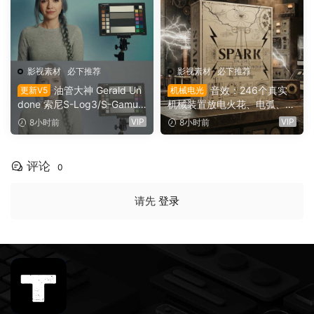
影视素材
·
必下推荐
影视素材
·
必下推荐
油管大神 Gerald Un
音效：246个真实
更新V5
机械电光
done 索尼S-Log3/S-Gamut
机械装置放电火花、电弧、嗡
3.Cine素材色彩还原、监看L
鸣、嗡鸣、机械激活冲击电影
VIP
VIP
8小时前
8小时前
UT调色预设 Gerald Undone
游戏广告音效素材 SoundMor
– S-Log3 LUT Pack（1260
ph SPARK（16153）
2）
评论
0
请先
登录