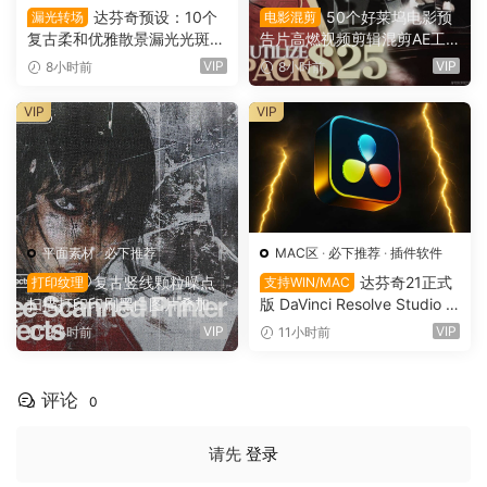
达芬奇预设：10个
50个好莱坞电影预
漏光转场
电影混剪
复古柔和优雅散景漏光光斑划
告片高燃视频剪辑混剪AE工
痕纹理叠加4K无缝转场过渡
程项目文件+AE预设+叠加层
VIP
VIP
8小时前
8小时前
（16137）
+视频教程 UTILIZE NEXTLV
L PACK（16780）
VIP
VIP
平面素材
·
必下推荐
MAC区
·
必下推荐
·
插件软件
复古竖线颗粒噪点
达芬奇21正式
打印纹理
支持WIN/MAC
扫描打印印刷黑白图片叠加滤
版 DaVinci Resolve Studio 2
镜PAT 图案纹理+PS动作+GR
1.0.4 支持Win/Mac（9736）
VIP
VIP
9小时前
11小时前
D 渐变预设 Züli – +10 Scann
ed-Printer Effects（1674
9）
评论
0
请先
登录