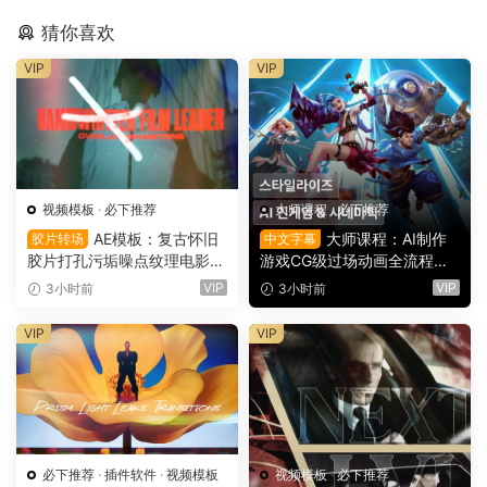
猜你喜欢
VIP
VIP
视频模板
·
必下推荐
大师课程
·
必下推荐
AE模板：复古怀旧
大师课程：AI制作
胶片转场
中文字幕
胶片打孔污垢噪点纹理电影帧
游戏CG级过场动画全流程视
叠加电影短片剪辑转场过渡
频课程 中文字幕（16149）
VIP
VIP
3小时前
3小时前
（16150）
VIP
VIP
必下推荐
·
插件软件
·
视频模板
视频模板
·
必下推荐