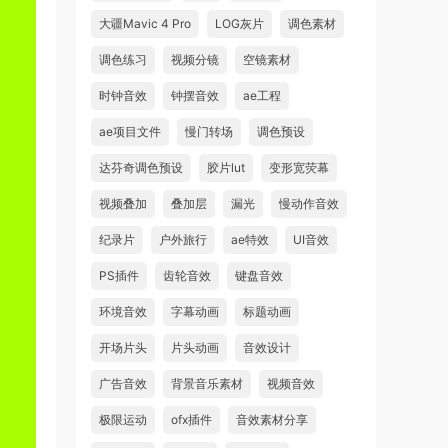
大疆Mavic 4 Pro
LOG灰片
调色素材
调色练习
视频分镜
空镜素材
时钟音效
钟摆音效
ae工程
ae项目文件
慢门转场
调色预设
达芬奇调色预设
胶片lut
变形宽荧幕
视频叠加
叠加层
漏光
慢动作音效
纪录片
户外旅行
ae特效
UI音效
PS插件
齿轮音效
键盘音效
环境音效
字幕动画
标题动画
开场片头
片头动画
音效设计
广告音效
背景音乐素材
视频音效
极限运动
ofx插件
音效素材分享