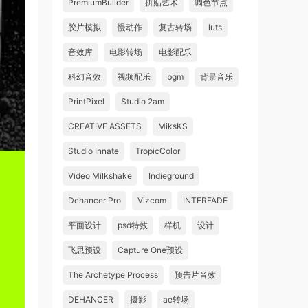
PremiumBuilder
拼贴艺术
调色节点
胶片模拟
慢动作
复古转场
luts
音效库
电影转场
电影配乐
科幻音效
视频配乐
bgm
背景音乐
PrintPixel
Studio 2am
CREATIVE ASSETS
MiksKS
Studio Innate
TropicColor
Video Milkshake
Indieground
Dehancer Pro
Vizcom
INTERFADE
平面设计
psd特效
样机
设计
飞思预设
Capture One预设
The Archetype Process
预告片音效
DEHANCER
摄影
ae转场