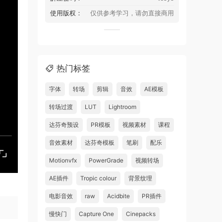
使用版权：
仅供参考学习，请勿直接商用
热门标签
字体
转场
剪辑
音效
AE模板
转场过渡
LUT
Lightroom
达芬奇预设
PR模板
视频素材
课程
音效素材
达芬奇模板
笔刷
配乐
Motionvfx
PowerGrade
视频转场
AE插件
Tropic colour
背景纹理
电影音效
raw
Acidbite
PR插件
慢快门
Capture One
Cinepacks