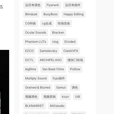
达芬奇调色
Flyerwrk
达芬奇插件
匹
Blindusk
BusyBoxx
Happy Editing
CG特效
cg合成
转场音效
Ocular Sounds
Bracken
Phantom LUTs
vlog
Divided
EZCO
Samolevsky
ClashiVFX
DCTL
ARCHIPELAGO
慢快门转场
bigfilms
Van Beek Films
Pixflow
Multiply Sound
fcpx插件
Grained & Blurred
Gamut
调色
视频调色
视频剪辑
kiuzr
UI8
BLKMARKET
640studio