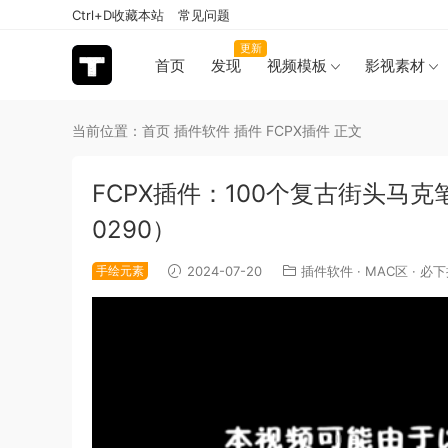
Ctrl+D收藏本站
常见问题
更新
首页
发现
视频模板
影视素材
当前位置：
首页
插件软件
插件
FCPX插件
正文
FCPX插件：100个复古街头马
0290）
手绘元素
2024-07-20
插件软件
·
MAC区
·
必下