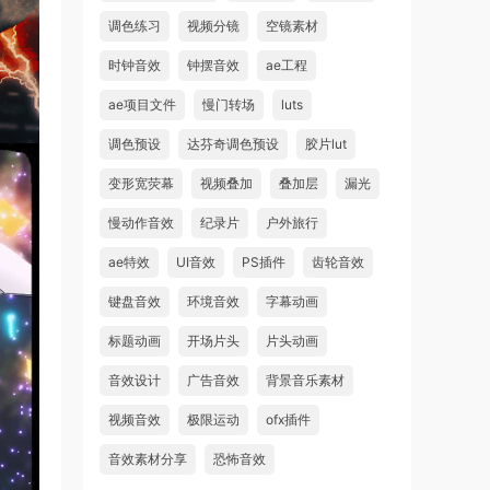
调色练习
视频分镜
空镜素材
时钟音效
钟摆音效
ae工程
ae项目文件
慢门转场
luts
调色预设
达芬奇调色预设
胶片lut
变形宽荧幕
视频叠加
叠加层
漏光
慢动作音效
纪录片
户外旅行
ae特效
UI音效
PS插件
齿轮音效
键盘音效
环境音效
字幕动画
标题动画
开场片头
片头动画
音效设计
广告音效
背景音乐素材
视频音效
极限运动
ofx插件
音效素材分享
恐怖音效