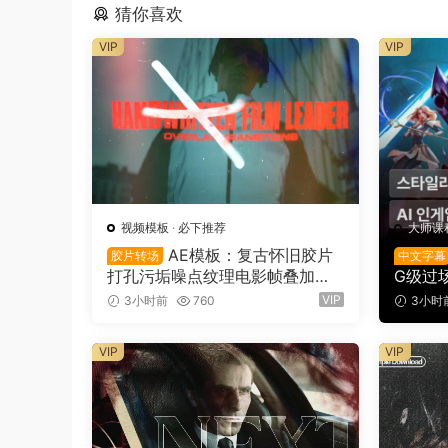
猜你喜欢
VIP
VIP
视频模板
·
必下推荐
大师课
AE模板：复古怀旧胶片
胶片转场
中文字幕
打孔污垢噪点纹理电影帧叠加电
G级过
影短片剪辑转场过渡（16150）
文字幕（
VIP
3小时前
760
3小时
VIP
VIP