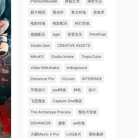
PremiumBuilder
拼贴艺术
调色节点
胶片模拟
慢动作
复古转场
音效库
电影转场
电影配乐
科幻音效
视频配乐
bgm
背景音乐
PrintPixel
Studio 2am
CREATIVE ASSETS
MiksKS
Studio Innate
TropicColor
Video Milkshake
Indieground
Dehancer Pro
Vizcom
INTERFADE
平面设计
psd特效
样机
设计
飞思预设
Capture One预设
The Archetype Process
预告片音效
DEHANCER
摄影
ae转场
大疆Mavic 4 Pro
LOG灰片
调色素材