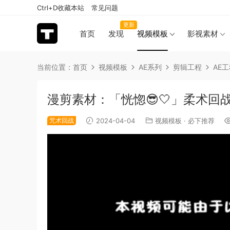
Ctrl+D收藏本站
常见问题
更新
首页
发现
视频模板
影视素材
当前位置：
首页
视频模板
AE系列
剪辑工程
AE
漫剪素材：「恍惚😎🤍」柔术回战「
咒术回战
2024-04-04
视频模板
·
必下推荐