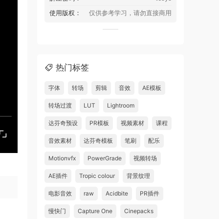
使用版权：
仅供参考学习，请勿直接商用
热门标签
字体
转场
剪辑
音效
AE模板
转场过渡
LUT
Lightroom
达芬奇预设
PR模板
视频素材
课程
音效素材
达芬奇模板
笔刷
配乐
Motionvfx
PowerGrade
视频转场
AE插件
Tropic colour
背景纹理
电影音效
raw
Acidbite
PR插件
慢快门
Capture One
Cinepacks