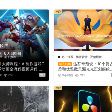
VIP
程
·
必下推荐
必下推荐
·
插件软件
·
视频模板
大师课程：AI制作游戏C
达芬奇预设：10个复
漏光转场
场动画全流程视频课程 中
柔和优雅散景漏光光斑划痕纹
16149）
叠加4K无缝转场过渡（16137
VIP
前
768
8小时前
793
VIP