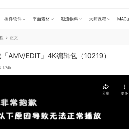
插件软件
平面素材
潮流物料
大师课程
MAC
工程
正文
AMV/EDIT」4K编辑包（10219）
1.74k