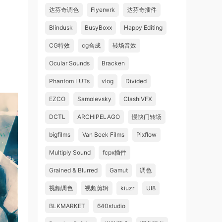
达芬奇调色
Flyerwrk
达芬奇插件
Blindusk
BusyBoxx
Happy Editing
CG特效
cg合成
转场音效
Ocular Sounds
Bracken
Phantom LUTs
vlog
Divided
EZCO
Samolevsky
ClashiVFX
DCTL
ARCHIPELAGO
慢快门转场
bigfilms
Van Beek Films
Pixflow
Multiply Sound
fcpx插件
Grained & Blurred
Gamut
调色
视频调色
视频剪辑
kiuzr
UI8
BLKMARKET
640studio