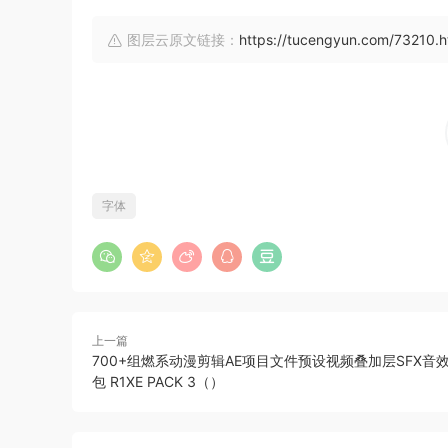
图层云原文链接：
https://tucengyun.com/73210.h
字体
上一篇
700+组燃系动漫剪辑AE项目文件预设视频叠加层SFX音效
包 R1XE PACK 3（）