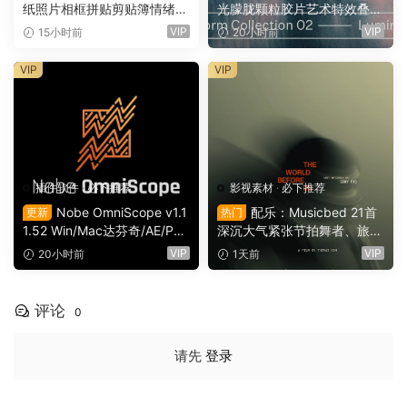
纸照片相框拼贴剪贴簿情绪板
光朦胧颗粒胶片艺术特效叠加
旅游日记手账电影VLOG短片
PSD特效样机组合 Orbyt Stu
VIP
VIP
15小时前
20小时前
开场片头（16164）
dio – Transform Collection 0
2 – Luminous（16162）
VIP
VIP
插件软件
·
必下推荐
影视素材
·
必下推荐
Nobe OmniScope v1.1
配乐：Musicbed 21首
更新
热门
1.52 Win/Mac达芬奇/AE/PR/
深沉大气紧张节拍舞者、旅行
OFX视频调色万能示波器插件
场景商业电影广告宣传配乐B
VIP
VIP
20小时前
1天前
（9753）
GM视频背景音乐素材（1616
1）
评论
0
请先
登录