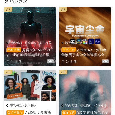
猜你喜欢
VIP
VIP
视频模板
·
影视素材
·
必下推荐
影视素材
·
必下推荐
剪辑大神 Alvar 200
Artlist 43个梦幻奢
电影混剪
宇宙尘金
多个热门好莱坞电影短片混剪
华氛围宇宙尘金璀璨质感金色
AE预设+音效+教程 AlvarCre
粒子流动慢动作8K视频素材
VIP
VIP
1小时前
2小时前
ations – MEGA Editing Pack
背景素材（16165）
（16166）
VIP
VIP
视频模板
·
必下推荐
平面素材
·
潮流物料
·
必下推荐
AE模板：复古撕
3款复古抽象艺术发
含背景音乐
变形光辉