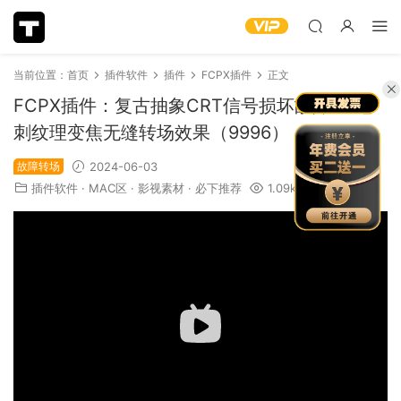
当前位置：
首页
插件软件
插件
FCPX插件
正文
FCPX插件：复古抽象CRT信号损坏故障3D毛
刺纹理变焦无缝转场效果（9996）
故障转场
2024-06-03
插件软件
·
MAC区
·
影视素材
·
必下推荐
1.09k