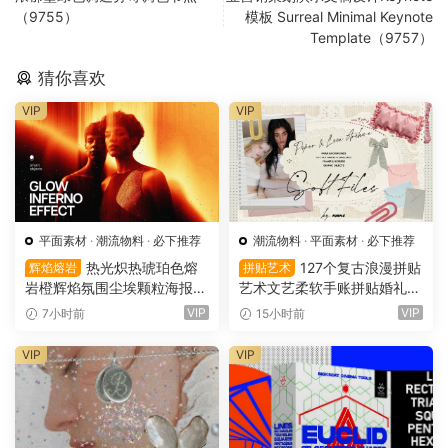
（9755）
模板 Surreal Minimal Keynote
Template（9757）
猜你喜欢
VIP
VIP
平面素材
·
潮流物料
·
必下推荐
潮流物料
·
平面素材
·
必下推荐
热光炽热琥珀色熔
127个复古浪漫拼贴
辉焰熔岩
拼贴艺术
岩橙辉焰氛围尘埃颗粒海报封
艺术文艺柔软手账拼贴婚礼纸
面设计PSD特效样机 Glow Inf
张边框信封蕾丝蝴蝶结小物件
VIP
VIP
7小时前
15小时前
erno Effect（16157）
丝带布片PNG图片设计套装 S
oft Files: Minimal Archive Co
VIP
VIP
llage（16152）