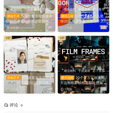
潮流物料
·
平面素材
·
必下推荐
潮流物料
·
影视素材
·
必下推荐
128个复古混合媒体
375个经典欧几里
拼贴艺术
潮流几何
拼贴艺术剪贴画纸张蕾丝蝴蝶
得2D几何美学极简潮流手工
结珍珠缎带纺织品PNG免扣图
图形形状图层动画元素Alpha
VIP
VIP
4天前
7天前
片设计套装 Layer by Layer:
透明通道4K视频素材包 Sick
Journaling Set（16135）
boat – Euclid 2D Geometric
VIP
VIP
Shape Animations + Elemen
ts (4K)（16115）
平面素材
·
必下推荐
·
潮流物料
潮流物料
·
平面素材
·
必下推荐
270款复古文艺拼贴
20个复古宝丽来胶
拼贴艺术
胶片边框
艺术日记手账日记纸张方格纸
片边框电影帧框架颗粒感漏光
蜡笔涂鸦符号标记PNG免扣图
怀旧叠加层PSD海报模板样机
VIP
VIP
7天前
1周前
片设计套装 Make a Note Pa
+AI源文件（16111）
per & Collage Elements（16
114）
评论
0