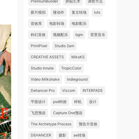
PremiumBuilder
拼贴艺术
调色节点
胶片模拟
慢动作
复古转场
luts
音效库
电影转场
电影配乐
科幻音效
视频配乐
bgm
背景音乐
PrintPixel
Studio 2am
CREATIVE ASSETS
MiksKS
Studio Innate
TropicColor
Video Milkshake
Indieground
Dehancer Pro
Vizcom
INTERFADE
平面设计
psd特效
样机
设计
飞思预设
Capture One预设
The Archetype Process
预告片音效
DEHANCER
摄影
ae转场