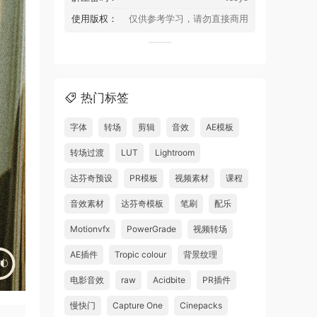
使用版权：
仅供参考学习，请勿直接商用
热门标签
字体
转场
剪辑
音效
AE模板
转场过渡
LUT
Lightroom
达芬奇预设
PR模板
视频素材
课程
音效素材
达芬奇模板
笔刷
配乐
Motionvfx
PowerGrade
视频转场
AE插件
Tropic colour
背景纹理
电影音效
raw
Acidbite
PR插件
慢快门
Capture One
Cinepacks