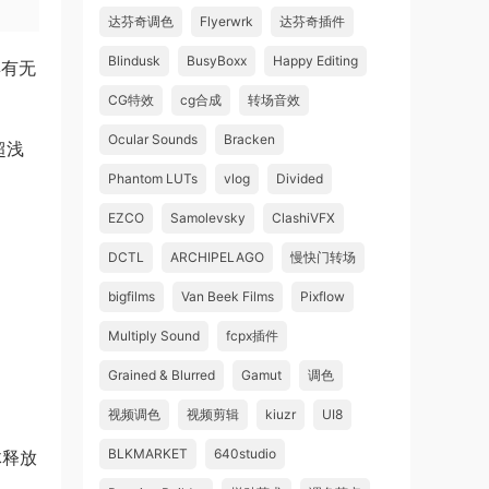
达芬奇调色
Flyerwrk
达芬奇插件
Blindusk
BusyBoxx
Happy Editing
具有无
。
CG特效
cg合成
转场音效
Ocular Sounds
Bracken
超浅
Phantom LUTs
vlog
Divided
EZCO
Samolevsky
ClashiVFX
DCTL
ARCHIPELAGO
慢快门转场
bigfilms
Van Beek Films
Pixflow
Multiply Sound
fcpx插件
Grained & Blurred
Gamut
调色
视频调色
视频剪辑
kiuzr
UI8
BLKMARKET
640studio
体释放