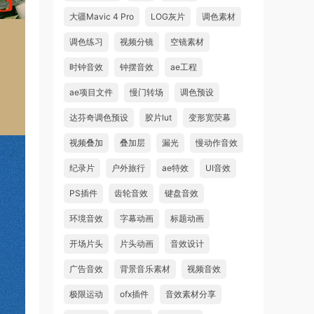
大疆Mavic 4 Pro
LOG灰片
调色素材
调色练习
视频分镜
空镜素材
时钟音效
钟摆音效
ae工程
ae项目文件
慢门转场
调色预设
达芬奇调色预设
胶片lut
变形宽荧幕
视频叠加
叠加层
漏光
慢动作音效
纪录片
户外旅行
ae特效
UI音效
PS插件
齿轮音效
键盘音效
环境音效
字幕动画
标题动画
开场片头
片头动画
音效设计
广告音效
背景音乐素材
视频音效
极限运动
ofx插件
音效素材分享