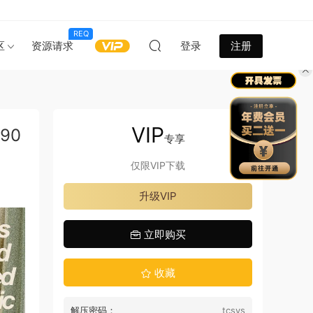
REQ
区
资源请求
登录
注册
VIP
90
专享
仅限VIP下载
升级VIP
立即购买
收藏
解压密码：
tcsys