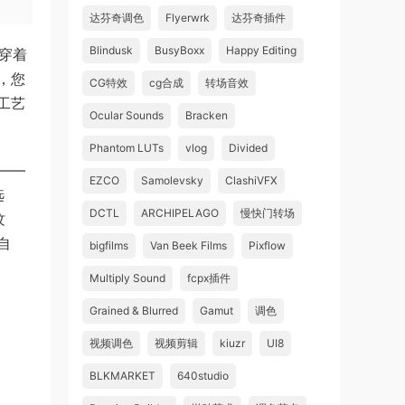
达芬奇调色
Flyerwrk
达芬奇插件
Blindusk
BusyBoxx
Happy Editing
，穿着
，您
CG特效
cg合成
转场音效
工艺
Ocular Sounds
Bracken
Phantom LUTs
vlog
Divided
——
EZCO
Samolevsky
ClashiVFX
选
DCTL
ARCHIPELAGO
慢快门转场
纹
自
bigfilms
Van Beek Films
Pixflow
Multiply Sound
fcpx插件
Grained & Blurred
Gamut
调色
视频调色
视频剪辑
kiuzr
UI8
BLKMARKET
640studio