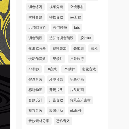
调色练习
视频分镜
空镜素材
时钟音效
钟摆音效
ae工程
ae项目文件
慢门转场
luts
调色预设
达芬奇调色预设
胶片lut
变形宽荧幕
视频叠加
叠加层
漏光
慢动作音效
纪录片
户外旅行
ae特效
UI音效
PS插件
齿轮音效
键盘音效
环境音效
字幕动画
标题动画
开场片头
片头动画
音效设计
广告音效
背景音乐素材
视频音效
极限运动
ofx插件
音效素材分享
恐怖音效