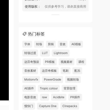
使用版权：
仅供参考学习，请勿直接商用
热门标签
字体
转场
剪辑
音效
AE模板
转场过渡
LUT
Lightroom
达芬奇预设
PR模板
视频素材
课程
音效素材
达芬奇模板
笔刷
配乐
Motionvfx
PowerGrade
视频转场
AE插件
Tropic colour
背景纹理
电影音效
raw
Acidbite
PR插件
慢快门
Capture One
Cinepacks