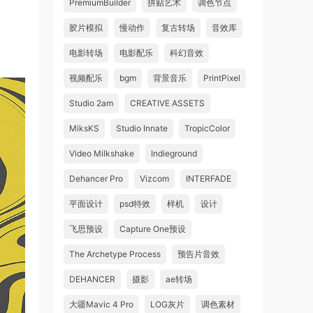
PremiumBuilder
拼贴艺术
调色节点
胶片模拟
慢动作
复古转场
音效库
电影转场
电影配乐
科幻音效
视频配乐
bgm
背景音乐
PrintPixel
Studio 2am
CREATIVE ASSETS
MiksKS
Studio Innate
TropicColor
Video Milkshake
Indieground
Dehancer Pro
Vizcom
INTERFADE
平面设计
psd特效
样机
设计
飞思预设
Capture One预设
The Archetype Process
预告片音效
DEHANCER
摄影
ae转场
大疆Mavic 4 Pro
LOG灰片
调色素材