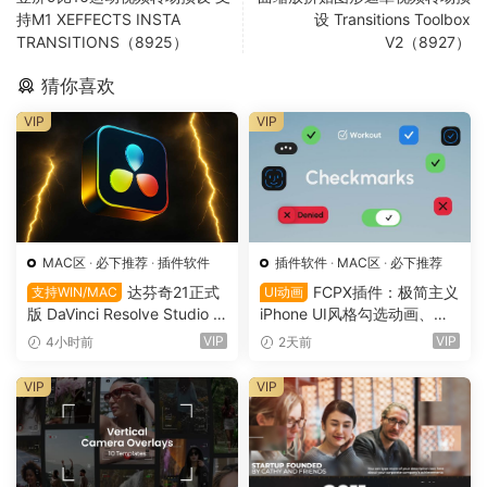
持M1 XEFFECTS INSTA
设 Transitions Toolbox
TRANSITIONS（8925）
V2（8927）
猜你喜欢
VIP
VIP
MAC区
·
必下推荐
·
插件软件
插件软件
·
MAC区
·
必下推荐
达芬奇21正式
FCPX插件：极简主义
支持WIN/MAC
UI动画
版 DaVinci Resolve Studio 2
iPhone UI风格勾选动画、叉
1.0.4 支持Win/Mac（9736）
号、面部识别、付款前后UI动
VIP
VIP
4小时前
2天前
画模板（16140）
VIP
VIP