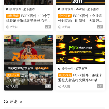
插件软件
·
必下推荐
插件软件
·
MAC区
·
必下推荐
FCPX插件：10个手
FCPX插件：企业宣
相机元素
企业宣传
机竖屏摄像机取景器HUD元素
传时间轴、时间线、大事记创
画框、对焦标记、录制指示、
业故事介绍宣传短片模板（16
VIP
VIP
2天前
3天前
技术参数界面叠加模板（161
131）
39）
VIP
VIP
MAC区
·
必下推荐
·
插件软件
插件软件
·
必下推荐
达芬奇插件：一键
FCPX插件：趣味卡
更新1.7.0
枪火动画
式好莱坞电影风格化胶片模拟
通枪支射击枪火爆炸MG动画
调色插件+调色练习素材+中
元素（16125）
VIP
VIP
3天前
4天前
文字幕视频教程 Qazi Qazver
se – Rapidgrade v1.7.0 Win/
MAC激活版（14767）
评论
0