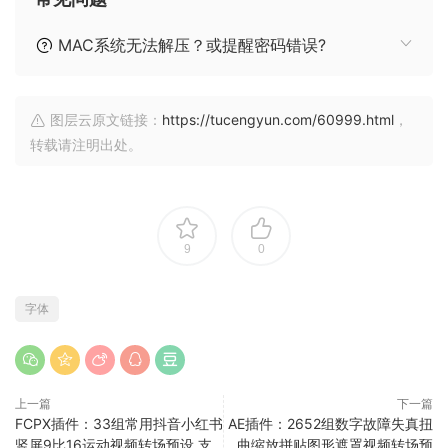
MAC系统无法解压？或提醒密码错误?
图层云原文链接：
https://tucengyun.com/60999.html
，
转载请注明出处。
9
0
字体
上一篇
下一篇
FCPX插件：33组常用抖音小红书
AE插件：2652组数字故障失真扭
竖屏9比16运动视频转场预设 支
曲缩放拼贴图形遮罩视频转场预