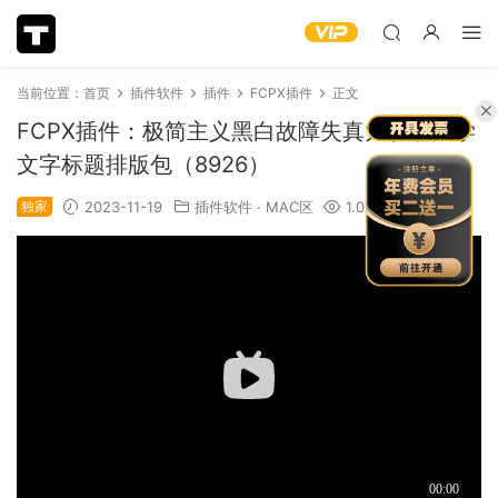
当前位置：
首页
插件软件
插件
FCPX插件
正文
FCPX插件：极简主义黑白故障失真大胆动力学
文字标题排版包（8926）
独家
2023-11-19
插件软件
·
MAC区
1.07k