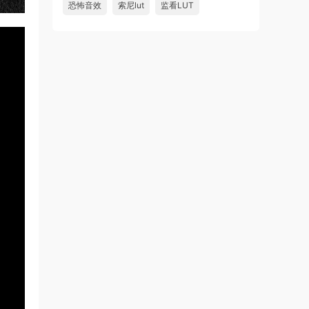
恐怖音效
索尼lut
监看LUT