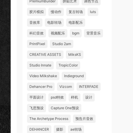
PremiumBuilder
拼贴艺术
调色节点
胶片模拟
慢动作
复古转场
luts
音效库
电影转场
电影配乐
科幻音效
视频配乐
bgm
背景音乐
PrintPixel
Studio 2am
CREATIVE ASSETS
MiksKS
Studio Innate
TropicColor
Video Milkshake
Indieground
Dehancer Pro
Vizcom
INTERFADE
平面设计
psd特效
样机
设计
飞思预设
Capture One预设
The Archetype Process
预告片音效
DEHANCER
摄影
ae转场