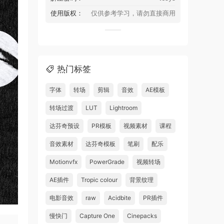
使用版权：
仅供参考学习，请勿直接商用
热门标签
字体
转场
剪辑
音效
AE模板
转场过渡
LUT
Lightroom
达芬奇预设
PR模板
视频素材
课程
音效素材
达芬奇模板
笔刷
配乐
Motionvfx
PowerGrade
视频转场
AE插件
Tropic colour
背景纹理
电影音效
raw
Acidbite
PR插件
慢快门
Capture One
Cinepacks