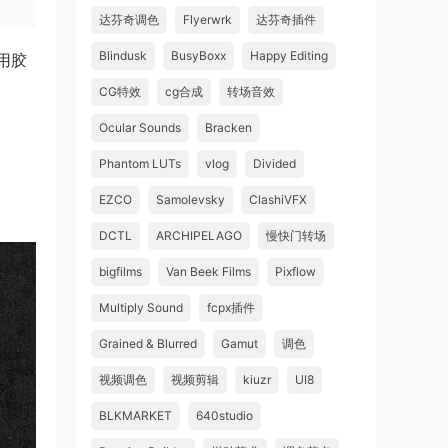
达芬奇调色
Flyerwrk
达芬奇插件
Blindusk
BusyBoxx
Happy Editing
用胶
CG特效
cg合成
转场音效
Ocular Sounds
Bracken
Phantom LUTs
vlog
Divided
EZCO
Samolevsky
ClashiVFX
DCTL
ARCHIPELAGO
慢快门转场
bigfilms
Van Beek Films
Pixflow
Multiply Sound
fcpx插件
Grained & Blurred
Gamut
调色
视频调色
视频剪辑
kiuzr
UI8
BLKMARKET
640studio