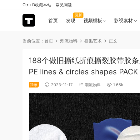
Ctrl+D收藏本站
常见问题
更新
首页
发现
视频模板
影视素材
当前位置：
首页
潮流物料
拼贴艺术
正文
188个做旧撕纸折痕撕裂胶带胶条贴
PE lines & circles shapes P
独家
2023-11-17
潮流物料
1.66k