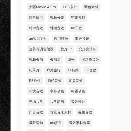
大疆Mavic 4 Pro
LOG灰片
调色素材
调色练习
视频分镜
空镜素材
时钟音效
钟摆音效
ae工程
ae项目文件
慢门转场
调色预设
达芬奇调色预设
胶片lut
变形宽荧幕
视频叠加
叠加层
漏光
慢动作音效
纪录片
户外旅行
ae特效
UI音效
PS插件
齿轮音效
键盘音效
环境音效
字幕动画
标题动画
开场片头
片头动画
音效设计
广告音效
背景音乐素材
视频音效
极限运动
ofx插件
音效素材分享