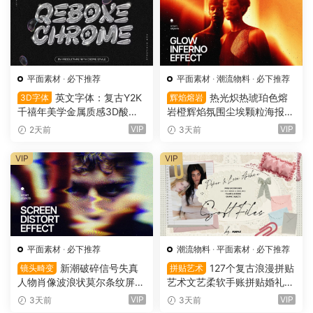
平面素材
·
必下推荐
平面素材
·
潮流物料
·
必下推荐
英文字体：复古Y2K
热光炽热琥珀色熔
3D字体
辉焰熔岩
千禧年美学金属质感3D酸性
岩橙辉焰氛围尘埃颗粒海报封
镀铬文字LOGO标题封面海报
面设计PSD特效样机 Glow Inf
VIP
VIP
2天前
3天前
设计SVG字体 Qebox Chrom
erno Effect（16157）
e – 3D Style SVG Font（161
VIP
VIP
59）
平面素材
·
必下推荐
潮流物料
·
平面素材
·
必下推荐
新潮破碎信号失真
127个复古浪漫拼贴
镜头畸变
拼贴艺术
人物肖像波浪状莫尔条纹屏幕
艺术文艺柔软手账拼贴婚礼纸
畸变专辑封面音乐海报传单P
张边框信封蕾丝蝴蝶结小物件
VIP
VIP
3天前
3天前
SD特效样机模板 Screen Dist
丝带布片PNG图片设计套装 S