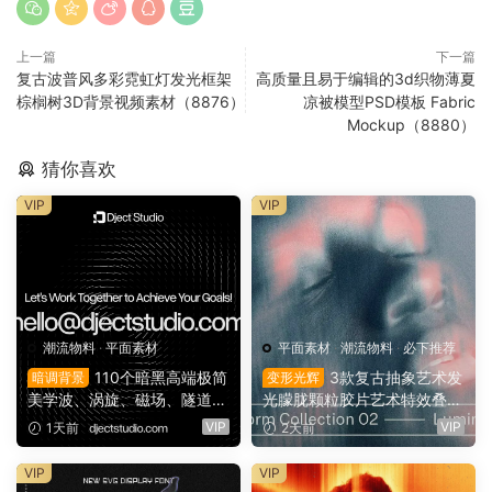
上一篇
下一篇
复古波普风多彩霓虹灯发光框架
高质量且易于编辑的3d织物薄夏
棕榈树3D背景视频素材（8876）
凉被模型PSD模板 Fabric
Mockup（8880）
猜你喜欢
VIP
VIP
潮流物料
·
平面素材
平面素材
·
潮流物料
·
必下推荐
110个暗黑高端极简
3款复古抽象艺术发
暗调背景
变形光辉
美学波、涡旋、磁场、隧道、
光朦胧颗粒胶片艺术特效叠加
晕光学艺术图片背景素材 Flo
PSD特效样机组合 Orbyt Stu
VIP
VIP
1天前
2天前
w Patterns Background Pac
dio – Transform Collection 0
k（16163）
2 – Luminous（16162）
VIP
VIP