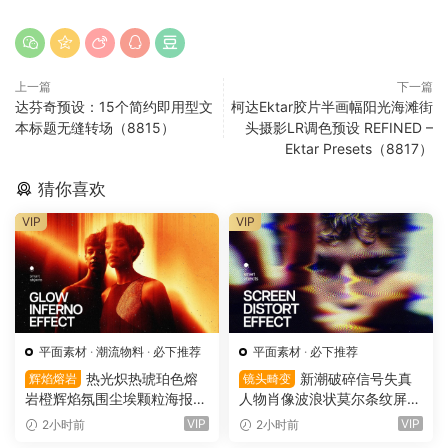
上一篇
下一篇
达芬奇预设：15个简约即用型文
柯达Ektar胶片半画幅阳光海滩街
本标题无缝转场（8815）
头摄影LR调色预设 REFINED –
Ektar Presets（8817）
猜你喜欢
VIP
VIP
平面素材
·
潮流物料
·
必下推荐
平面素材
·
必下推荐
热光炽热琥珀色熔
新潮破碎信号失真
辉焰熔岩
镜头畸变
岩橙辉焰氛围尘埃颗粒海报封
人物肖像波浪状莫尔条纹屏幕
面设计PSD特效样机 Glow Inf
畸变专辑封面音乐海报传单P
VIP
VIP
2小时前
2小时前
erno Effect（16157）
SD特效样机模板 Screen Dist