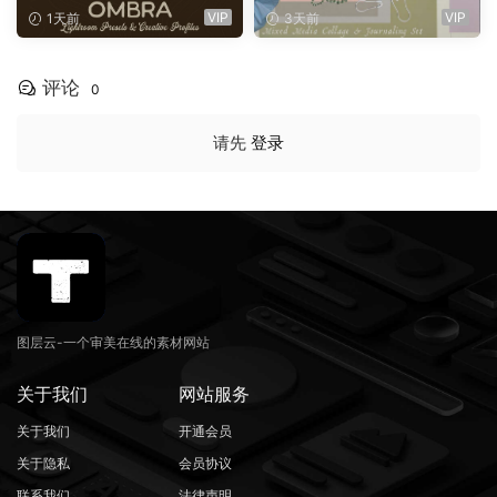
ghtroom预设 Archipelago Q
结珍珠缎带纺织品PNG免扣图
VIP
VIP
1天前
3天前
uest – QUEST 61 OMBRA
片设计套装 Layer by Layer:
（16147）
Journaling Set（16135）
评论
0
请先
登录
图层云-一个审美在线的素材网站
关于我们
网站服务
关于我们
开通会员
关于隐私
会员协议
联系我们
法律声明