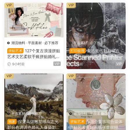
ortion Effect（16156）
VIP
VIP
潮流物料
·
平面素材
·
必下推荐
平面素材
·
必下推荐
127个复古浪漫拼贴
复古竖线颗粒噪点
拼贴艺术
打印纹理
艺术文艺柔软手账拼贴婚礼纸
扫描打印印刷黑白图片叠加滤
张边框信封蕾丝蝴蝶结小物件
镜PAT 图案纹理+PS动作+GR
VIP
VIP
9小时前
1天前
丝带布片PNG图片设计套装 S
D 渐变预设 Züli – +10 Scann
oft Files: Minimal Archive Co
ed-Printer Effects（1674
VIP
VIP
llage（16152）
9）
平面素材
·
必下推荐
潮流物料
·
平面素材
·
必下推荐
深邃高级雕塑感杂志光
128个复古混合媒体
独家
拼贴艺术
影分色调调色婚礼人像摄影Li
拼贴艺术剪贴画纸张蕾丝蝴蝶