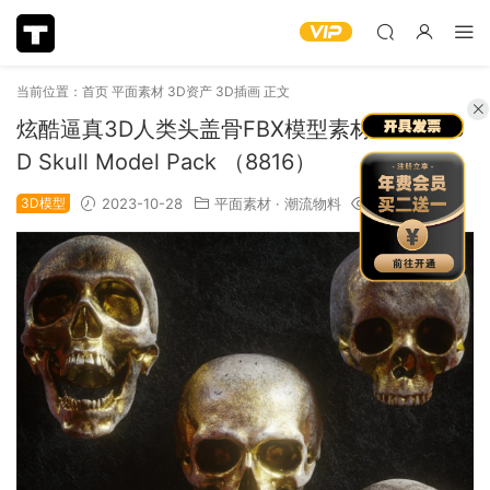
当前位置：
首页
平面素材
3D资产
3D插画
正文
炫酷逼真3D人类头盖骨FBX模型素材 Billelis 3
D Skull Model Pack （8816）
3D模型
2023-10-28
平面素材
·
潮流物料
1.12k