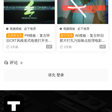
视频模板
·
必下推荐
视频模板
·
必下推荐
PR模板：复古怀
AE模板：复古怀旧
含背景音乐
胶片转场
旧CRT风格老式电视打开关闭
胶片打孔污垢噪点纹理电影帧
LOGO动画展示（16151）
叠加电影短片剪辑转场过渡
VIP
VIP
2天前
2天前
（16150）
评论
0
请先
登录