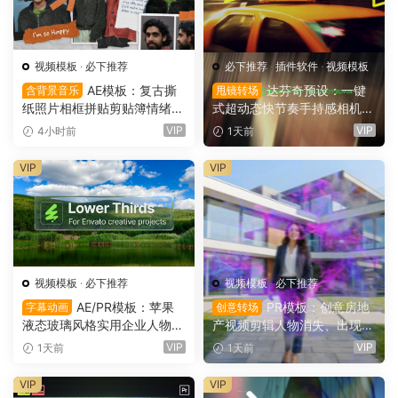
视频模板
·
必下推荐
必下推荐
·
插件软件
·
视频模板
AE模板：复古撕
达芬奇预设：一键
含背景音乐
甩镜转场
纸照片相框拼贴剪贴簿情绪板
式超动态快节奏手持感相机摇
旅游日记手账电影VLOG短片
晃运动甩镜头无缝转场过渡
VIP
VIP
4小时前
1天前
开场片头（16164）
支持横竖屏（16158）
VIP
VIP
视频模板
·
必下推荐
视频模板
·
必下推荐
AE/PR模板：苹果
PR模板：创意房地
字幕动画
创意转场
液态玻璃风格实用企业人物宣
产视频剪辑人物消失、出现电
传下横栏字幕条文字标题动画
影转场过渡（16154）
VIP
VIP
1天前
1天前
（16155）
VIP
VIP