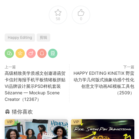
58
0
Happy Editing
剪辑
上一篇
下一篇
高级精致美学质感文创邀请函贺
HAPPY EDITING KINETIX 野蛮
卡信封海报手机平板情绪板拼贴
动力学几何版式抽象动感个性化
VI品牌设计展示PSD样机套装
创意文字动画AE模板工具包
Sézanne — Mockup Scene
（2509）
Creator（12367）
猜你喜欢
VIP
VIP