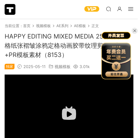
当前位置：
首页
视频模板
AE系列
AE模板
正文
HAPPY EDITING MIXED MEDIA 25种嘻哈风
格纸张褶皱涂鸦定格动画胶带纹理剪辑叠加AE
+PR模板素材（8153）
独家
2025-05-11
视频模板
3.01k