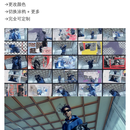
→更改颜色
→切换涂鸦 + 更多
→完全可定制