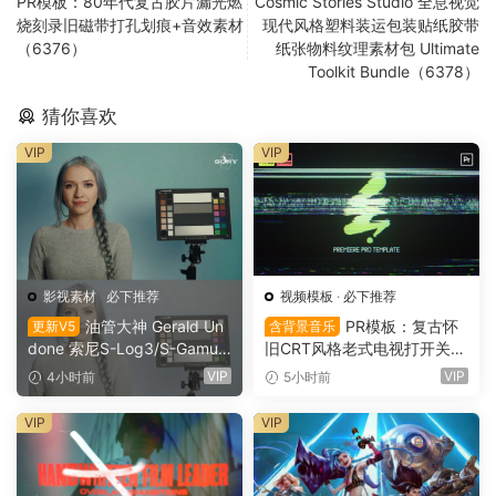
PR模板：80年代复古胶片漏光燃
Cosmic Stories Studio 全息视觉
烧刻录旧磁带打孔划痕+音效素材
现代风格塑料装运包装贴纸胶带
（6376）
纸张物料纹理素材包 Ultimate
Toolkit Bundle（6378）
猜你喜欢
VIP
VIP
影视素材
·
必下推荐
视频模板
·
必下推荐
油管大神 Gerald Un
PR模板：复古怀
更新V5
含背景音乐
done 索尼S-Log3/S-Gamut
旧CRT风格老式电视打开关闭
3.Cine素材色彩还原、监看L
LOGO动画展示（16151）
VIP
VIP
4小时前
5小时前
UT调色预设 Gerald Undone
– S-Log3 LUT Pack（1260
VIP
VIP
2）