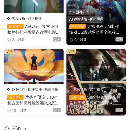
视频模板
·
必下推荐
大师课程
·
必下推荐
AE模板：复古怀旧
大师课程：AI制作
胶片转场
中文字幕
胶片打孔污垢噪点纹理电影帧
游戏CG级过场动画全流程视
叠加电影短片剪辑转场过渡
频课程 中文字幕（16149）
VIP
VIP
8小时前
9小时前
（16150）
VIP
VIP
必下推荐
·
插件软件
·
视频模板
视频模板
·
必下推荐
达芬奇预设：10个
50个好莱坞电影预
漏光转场
电影混剪
复古柔和优雅散景漏光光斑划
告片高燃视频剪辑混剪AE工
痕纹理叠加4K无缝转场过渡
程项目文件+AE预设+叠加层
VIP
VIP
13小时前
14小时前
（16137）
+视频教程 UTILIZE NEXTLV
L PACK（16780）
评论
0