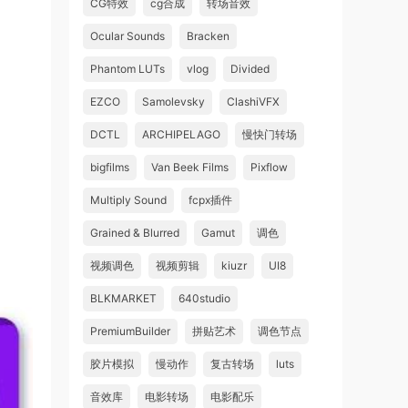
CG特效
cg合成
转场音效
Ocular Sounds
Bracken
Phantom LUTs
vlog
Divided
EZCO
Samolevsky
ClashiVFX
DCTL
ARCHIPELAGO
慢快门转场
bigfilms
Van Beek Films
Pixflow
Multiply Sound
fcpx插件
Grained & Blurred
Gamut
调色
视频调色
视频剪辑
kiuzr
UI8
BLKMARKET
640studio
PremiumBuilder
拼贴艺术
调色节点
胶片模拟
慢动作
复古转场
luts
音效库
电影转场
电影配乐