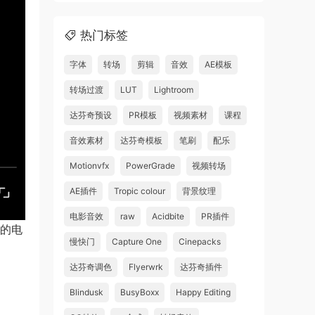
热门标签
字体
转场
剪辑
音效
AE模板
转场过渡
LUT
Lightroom
达芬奇预设
PR模板
视频素材
课程
音效素材
达芬奇模板
笔刷
配乐
Motionvfx
PowerGrade
视频转场
AE插件
Tropic colour
背景纹理
电影音效
raw
Acidbite
PR插件
短的电
慢快门
Capture One
Cinepacks
达芬奇调色
Flyerwrk
达芬奇插件
Blindusk
BusyBoxx
Happy Editing