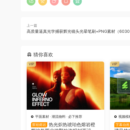
上一篇
高质量逼真光学捕获辉光镜头光晕笔刷+PNG素材（603
猜你喜欢
VIP
VIP
平面素材
·
潮流物料
·
必下推荐
视频模
热光炽热琥珀色熔岩橙
辉焰熔岩
字幕动画