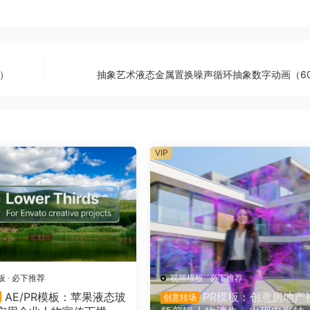
0）
抽象艺术液态金属置换噪声循环抽象数字动画（60
VIP
板
·
必下推荐
视频模板
·
必下推荐
AE/PR模板：苹果液态玻
PR模板：创意房地产
创意转场