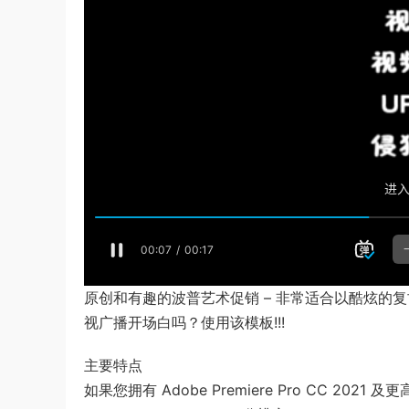
原创和有趣的波普艺术促销 – 非常适合以酷炫的复古
视广播开场白吗？使用该模板!!!
主要特点
如果您拥有 Adobe Premiere Pro CC 2021 及