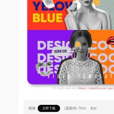
链接
（提取码: 7brl）
立即下载
复制