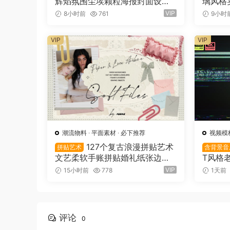
辉焰氛围尘埃颗粒海报封面设计P
璃风格
SD特效样机 Glow Inferno Effec
字幕条
VIP
8小时前
761
9小时
t（16157）
VIP
VIP
潮流物料
·
平面素材
·
必下推荐
视频模
127个复古浪漫拼贴艺术
拼贴艺术
含背景音
文艺柔软手账拼贴婚礼纸张边框
T风格
信封蕾丝蝴蝶结小物件丝带布片P
画展示（
VIP
15小时前
778
1天前
NG图片设计套装 Soft Files: Mini
mal Archive Collage（16152）
评论
0