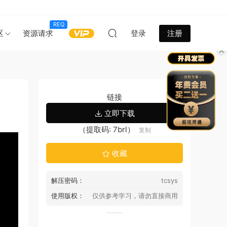
REQ
区
资源请求
登录
注册
链接
立即下载
（提取码: 7brl）
复制
收藏
解压密码：
tcsys
使用版权：
仅供参考学习，请勿直接商用