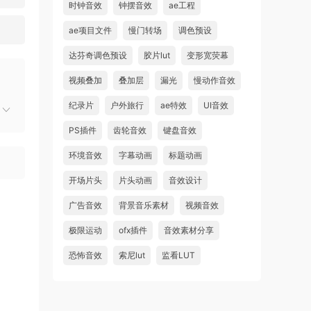
时钟音效
钟摆音效
ae工程
ae项目文件
慢门转场
调色预设
达芬奇调色预设
胶片lut
变形宽荧幕
视频叠加
叠加层
漏光
慢动作音效
纪录片
户外旅行
ae特效
UI音效
PS插件
齿轮音效
键盘音效
环境音效
字幕动画
标题动画
开场片头
片头动画
音效设计
广告音效
背景音乐素材
视频音效
极限运动
ofx插件
音效素材分享
恐怖音效
索尼lut
监看LUT