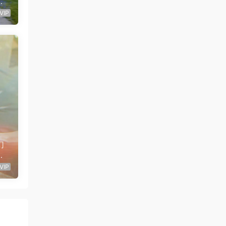
场
VIP
幻
耀
辑
VIP