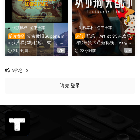
视频模板
·
必下推荐
影视素材
·
必下推荐
复古做旧Super 8m
配乐：Artlist 35首欢乐
胶片模拟
热门
m胶片模拟颗粒感、灰尘、划
幽默搞笑卡通短视频、Vlog、
痕、边框、胶片烧伤、漏光婚
情景喜剧电影广告配乐BGM
VIP
VIP
21小时前
23小时前
礼纪录片旅游vlog影片视觉效
视频背景音乐素材（16141）
果AE模板工具包（16142）
评论
0
请先
登录