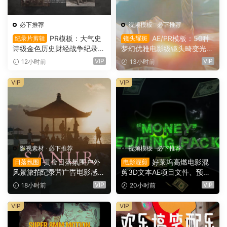
必下推荐
视频模板
·
必下推荐
PR模板：大气史
AE/PR模板：50种
纪录片剪辑
镜头耀斑
诗级金色历史财经战争纪录片
梦幻优雅电影级镜头畸变光学
时间线开场片头（16146）
镜头耀斑折射漏光4K婚礼、
VIP
VIP
12小时前
13小时前
音乐、剪辑转场叠加模板（16
145）
VIP
VIP
影视素材
·
必下推荐
视频模板
·
必下推荐
黄金日落氛围户外
好莱坞高燃电影混
日落氛围
电影混剪
风景旅拍纪录片广告电影感短
剪3D文本AE项目文件、预
片达芬奇调色节点+LUT调色
设、效果、项目设置素材包 M
VIP
VIP
18小时前
20小时前
预设（16144）
oney” Editing Pack（1614
3）
VIP
VIP