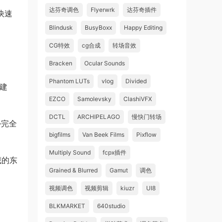
达芬奇调色
Flyerwrk
达芬奇插件
与快速
。
Blindusk
BusyBoxx
Happy Editing
CG特效
cg合成
转场音效
Bracken
Ocular Sounds
Phantom LUTs
vlog
Divided
建
EZCO
Samolevsky
ClashiVFX
DCTL
ARCHIPELAGO
慢快门转场
—完全
bigfilms
Van Beek Films
Pixflow
Multiply Sound
fcpx插件
藏的东
Grained & Blurred
Gamut
调色
视频调色
视频剪辑
kiuzr
UI8
BLKMARKET
640studio