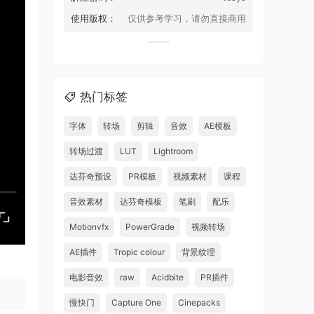
使用版权：
仅供参考学习，请勿直接商用
热门标签
字体
转场
剪辑
音效
AE模板
转场过渡
LUT
Lightroom
达芬奇预设
PR模板
视频素材
课程
音效素材
达芬奇模板
笔刷
配乐
Motionvfx
PowerGrade
视频转场
AE插件
Tropic colour
背景纹理
电影音效
raw
Acidbite
PR插件
慢快门
Capture One
Cinepacks