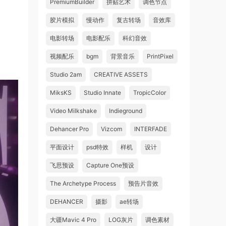
PremiumBuilder
拼贴艺术
调色节点
胶片模拟
慢动作
复古转场
音效库
电影转场
电影配乐
科幻音效
视频配乐
bgm
背景音乐
PrintPixel
Studio 2am
CREATIVE ASSETS
MiksKS
Studio Innate
TropicColor
Video Milkshake
Indieground
Dehancer Pro
Vizcom
INTERFADE
平面设计
psd特效
样机
设计
飞思预设
Capture One预设
The Archetype Process
预告片音效
DEHANCER
摄影
ae转场
大疆Mavic 4 Pro
LOG灰片
调色素材