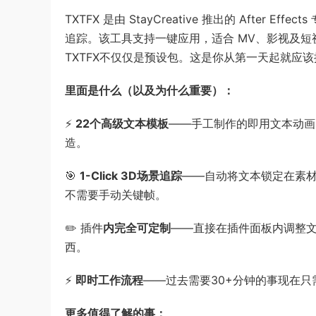
TXTFX 是由 StayCreative 推出的 Afte
追踪。该工具支持一键应用，适合 MV、影视及
TXTFX不仅仅是预设包。这是你从第一天起就应
里面是什么（以及为什么重要）：
⚡
22个高级文本模板
——手工制作的即用文本动画
造。
🎯
1-Click 3D场景追踪
——自动将文本锁定在素
不需要手动关键帧。
✏️ 插件
内完全可定制
——直接在插件面板内调整文本
西。
⚡
即时工作流程
——过去需要30+分钟的事现在
更多值得了解的事：