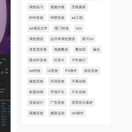
调色练习
视频分镜
空镜素材
时钟音效
钟摆音效
ae工程
ae项目文件
慢门转场
luts
调色预设
达芬奇调色预设
胶片lut
变形宽荧幕
视频叠加
叠加层
漏光
慢动作音效
纪录片
户外旅行
ae特效
UI音效
PS插件
齿轮音效
键盘音效
环境音效
字幕动画
标题动画
开场片头
片头动画
音效设计
广告音效
背景音乐素材
视频音效
极限运动
ofx插件