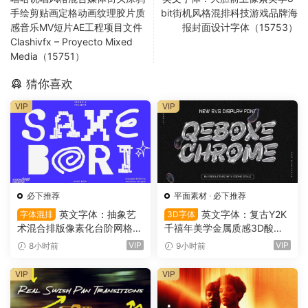
手绘剪贴画定格动画纹理胶片质
bit街机风格混排科技游戏品牌海
感音乐MV短片AE工程项目文件
报封面设计字体（15753）
Clashivfx – Proyecto Mixed
Media（15751）
猜你喜欢
VIP
VIP
必下推荐
平面素材
·
必下推荐
英文字体：抽象艺
英文字体：复古Y2K
字体混排
3D字体
术混合排版像素化台阶网格状
千禧年美学金属质感3D酸性
手绘螺旋有机曲线版面设计封
镀铬文字LOGO标题封面海报
VIP
VIP
8小时前
9小时前
面海报字体 Saxe Bori Typef
设计SVG字体 Qebox Chrom
ace（16160）
e – 3D Style SVG Font（161
VIP
VIP
59）