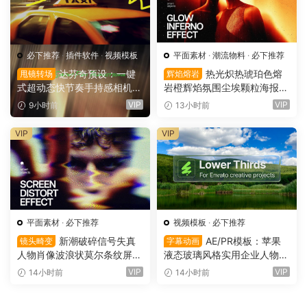
必下推荐
·
插件软件
·
视频模板
平面素材
·
潮流物料
·
必下推荐
达芬奇预设：一键
热光炽热琥珀色熔
甩镜转场
辉焰熔岩
式超动态快节奏手持感相机摇
岩橙辉焰氛围尘埃颗粒海报封
晃运动甩镜头无缝转场过渡
面设计PSD特效样机 Glow Inf
VIP
VIP
9小时前
13小时前
支持横竖屏（16158）
erno Effect（16157）
VIP
VIP
平面素材
·
必下推荐
视频模板
·
必下推荐
新潮破碎信号失真
AE/PR模板：苹果
镜头畸变
字幕动画
人物肖像波浪状莫尔条纹屏幕
液态玻璃风格实用企业人物宣
畸变专辑封面音乐海报传单P
传下横栏字幕条文字标题动画
VIP
VIP
14小时前
14小时前
SD特效样机模板 Screen Dist
（16155）
ortion Effect（16156）