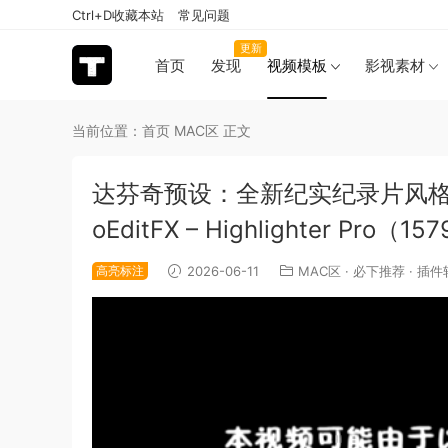
Ctrl+D收藏本站
常见问题
更新
首页
发现
视频模板
影视素材
当前位置：
首页
MAC区
正文
达芬奇预设：全新纪实纪录片风格
oEditFX – Highlighter Pro（15
高亮标注
2026-06-11
MAC区
·
必下推荐
·
插件