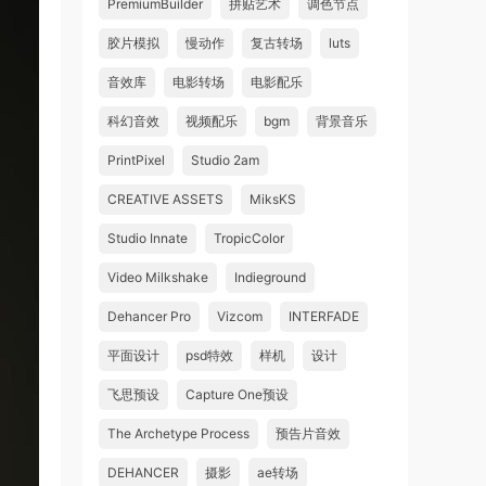
PremiumBuilder
拼贴艺术
调色节点
胶片模拟
慢动作
复古转场
luts
音效库
电影转场
电影配乐
科幻音效
视频配乐
bgm
背景音乐
PrintPixel
Studio 2am
CREATIVE ASSETS
MiksKS
Studio Innate
TropicColor
Video Milkshake
Indieground
Dehancer Pro
Vizcom
INTERFADE
平面设计
psd特效
样机
设计
飞思预设
Capture One预设
The Archetype Process
预告片音效
DEHANCER
摄影
ae转场