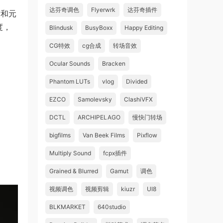
达芬奇调色
Flyerwrk
达芬奇插件
标和元
度，
Blindusk
BusyBoxx
Happy Editing
CG特效
cg合成
转场音效
Ocular Sounds
Bracken
Phantom LUTs
vlog
Divided
EZCO
Samolevsky
ClashiVFX
DCTL
ARCHIPELAGO
慢快门转场
bigfilms
Van Beek Films
Pixflow
Multiply Sound
fcpx插件
Grained & Blurred
Gamut
调色
视频调色
视频剪辑
kiuzr
UI8
BLKMARKET
640studio