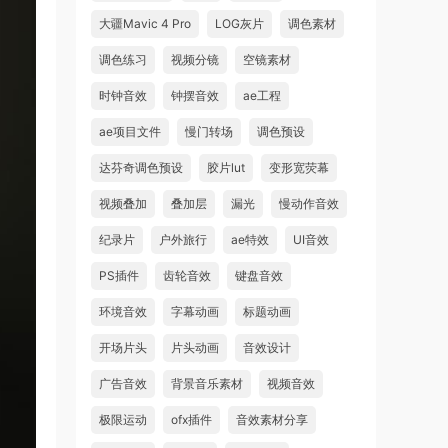
大疆Mavic 4 Pro
LOG灰片
调色素材
调色练习
视频分镜
空镜素材
时钟音效
钟摆音效
ae工程
ae项目文件
慢门转场
调色预设
达芬奇调色预设
胶片lut
变形宽荧幕
视频叠加
叠加层
漏光
慢动作音效
纪录片
户外旅行
ae特效
UI音效
PS插件
齿轮音效
键盘音效
环境音效
字幕动画
标题动画
开场片头
片头动画
音效设计
广告音效
背景音乐素材
视频音效
极限运动
ofx插件
音效素材分享