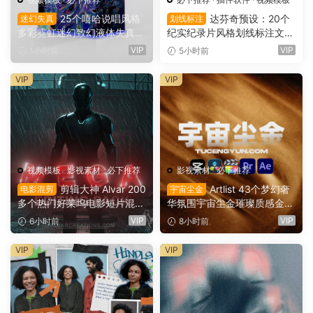
25个嘻哈说唱风格
达芬奇预设：20个
迷幻失真
划线标注
多彩霓虹迷幻致幻液体失真背
纪实纪录片风格划线标注文字
景AE预设效果包 Jamo VFX P
高亮突出标注划重点显示动画
VIP
VIP
1小时前
5小时前
sychedelic Presets 1（1616
预设插件（16167）
8）
VIP
VIP
视频模板
·
影视素材
·
必下推荐
影视素材
·
必下推荐
剪辑大神 Alvar 200
Artlist 43个梦幻奢
电影混剪
宇宙尘金
多个热门好莱坞电影短片混剪
华氛围宇宙尘金璀璨质感金色
AE预设+音效+教程 AlvarCre
粒子流动慢动作8K视频素材
VIP
VIP
6小时前
8小时前
ations – MEGA Editing Pack
背景素材（16165）
（16166）
VIP
VIP