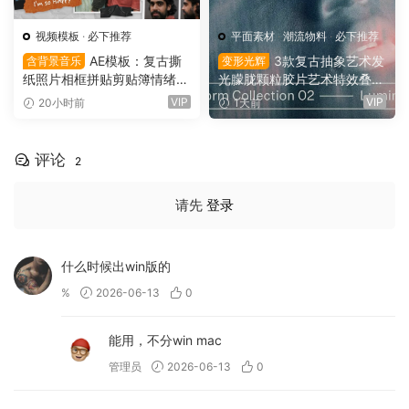
视频模板
·
必下推荐
平面素材
·
潮流物料
·
必下推荐
AE模板：复古撕
3款复古抽象艺术发
含背景音乐
变形光辉
纸照片相框拼贴剪贴簿情绪板
光朦胧颗粒胶片艺术特效叠加
旅游日记手账电影VLOG短片
PSD特效样机组合 Orbyt Stu
VIP
VIP
20小时前
1天前
开场片头（16164）
dio – Transform Collection 0
2 – Luminous（16162）
评论
2
请先
登录
什么时候出win版的
%
2026-06-13
0
能用，不分win mac
管理员
2026-06-13
0