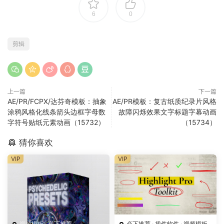
6
0
剪辑
上一篇
下一篇
AE/PR/FCPX/达芬奇模板：抽象
AE/PR模板：复古纸质纪录片风格
涂鸦风格化线条箭头边框字母数
故障闪烁效果文字标题字幕动画
字符号贴纸元素动画（15732）
（15734）
猜你喜欢
VIP
VIP
视频模板
·
必下推荐
必下推荐
·
插件软件
·
视频模板