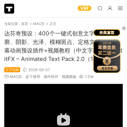
当前位置：
首页
MAC区
正文
达芬奇预设：400个一键式创意文字发光、轮
廓、阴影、光泽、模糊斑点、定格文字标题字
幕动画预设插件+视频教程（中文字幕）NeoEd
itFX – Animated Text Pack 2.0（15733）
文字动画
2026-06-07
MAC区
·
必下推荐
·
插件软件
·
视频模板
1.33k