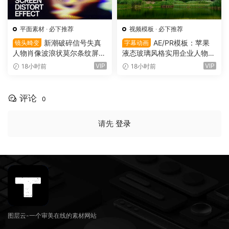
平面素材
·
必下推荐
视频模板
·
必下推荐
新潮破碎信号失真
AE/PR模板：苹果
镜头畸变
字幕动画
人物肖像波浪状莫尔条纹屏幕
液态玻璃风格实用企业人物宣
畸变专辑封面音乐海报传单P
传下横栏字幕条文字标题动画
VIP
VIP
18小时前
18小时前
SD特效样机模板 Screen Dist
（16155）
ortion Effect（16156）
评论
0
请先
登录
图层云-一个审美在线的素材网站