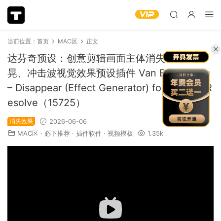
当前位置：
首页
MAC区
正文
达芬奇预设：创意剪辑画面主体消失发光、摇
晃、冲击波视觉效果预设插件 Van Beek Films
– Disappear (Effect Generator) for DaVinci R
esolve（15725）
消失效果
2026-06-06
MAC区
·
必下推荐
·
插件软件
·
视频模板
1.35k