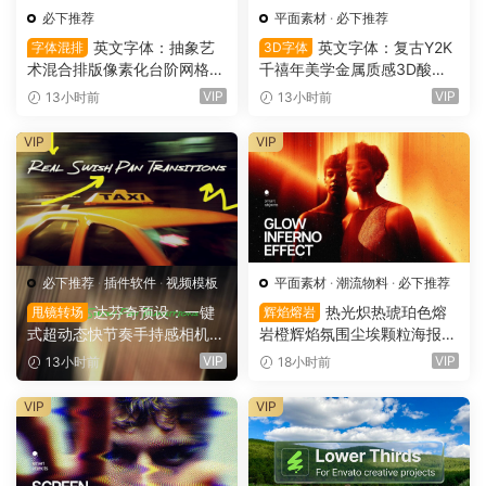
必下推荐
平面素材
·
必下推荐
英文字体：抽象艺
英文字体：复古Y2K
字体混排
3D字体
术混合排版像素化台阶网格状
千禧年美学金属质感3D酸性
手绘螺旋有机曲线版面设计封
镀铬文字LOGO标题封面海报
VIP
VIP
13小时前
13小时前
面海报字体 Saxe Bori Typef
设计SVG字体 Qebox Chrom
ace（16160）
e – 3D Style SVG Font（161
VIP
VIP
59）
必下推荐
·
插件软件
·
视频模板
平面素材
·
潮流物料
·
必下推荐
达芬奇预设：一键
热光炽热琥珀色熔
甩镜转场
辉焰熔岩
式超动态快节奏手持感相机摇
岩橙辉焰氛围尘埃颗粒海报封
晃运动甩镜头无缝转场过渡
面设计PSD特效样机 Glow Inf
VIP
VIP
13小时前
18小时前
支持横竖屏（16158）
erno Effect（16157）
VIP
VIP