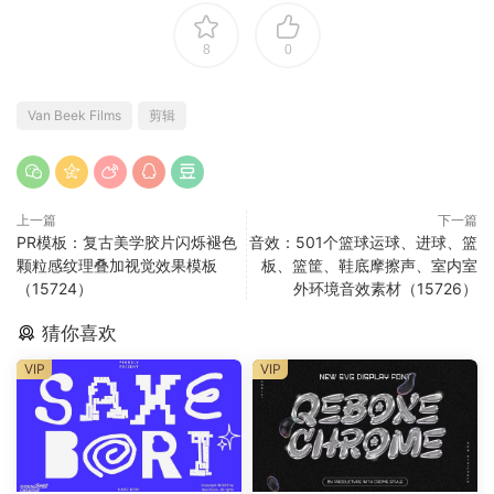
8
0
Van Beek Films
剪辑
上一篇
下一篇
PR模板：复古美学胶片闪烁褪色
音效：501个篮球运球、进球、篮
颗粒感纹理叠加视觉效果模板
板、篮筐、鞋底摩擦声、室内室
（15724）
外环境音效素材（15726）
猜你喜欢
VIP
VIP