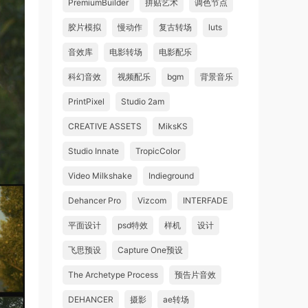
PremiumBuilder
拼贴艺术
调色节点
胶片模拟
慢动作
复古转场
luts
音效库
电影转场
电影配乐
科幻音效
视频配乐
bgm
背景音乐
PrintPixel
Studio 2am
CREATIVE ASSETS
MiksKS
Studio Innate
TropicColor
Video Milkshake
Indieground
Dehancer Pro
Vizcom
INTERFADE
平面设计
psd特效
样机
设计
飞思预设
Capture One预设
The Archetype Process
预告片音效
DEHANCER
摄影
ae转场