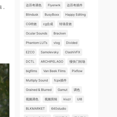
达芬奇调色
Flyerwrk
达芬奇插件
辑，
Blindusk
BusyBoxx
Happy Editing
CG特效
cg合成
转场音效
Ocular Sounds
Bracken
Phantom LUTs
vlog
Divided
EZCO
Samolevsky
ClashiVFX
DCTL
ARCHIPELAGO
慢快门转场
bigfilms
Van Beek Films
Pixflow
Multiply Sound
fcpx插件
Grained & Blurred
Gamut
调色
视频调色
视频剪辑
kiuzr
UI8
BLKMARKET
640studio