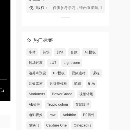
使用版权：
仅供参考学习，请勿直接商用
热门标签
字体
转场
剪辑
音效
AE模板
转场过渡
LUT
Lightroom
达芬奇预设
PR模板
视频素材
课程
音效素材
达芬奇模板
笔刷
配乐
Motionvfx
PowerGrade
视频转场
AE插件
Tropic colour
背景纹理
电影音效
raw
Acidbite
PR插件
慢快门
Capture One
Cinepacks