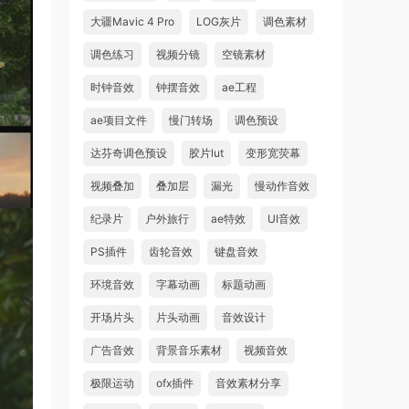
大疆Mavic 4 Pro
LOG灰片
调色素材
调色练习
视频分镜
空镜素材
时钟音效
钟摆音效
ae工程
ae项目文件
慢门转场
调色预设
达芬奇调色预设
胶片lut
变形宽荧幕
视频叠加
叠加层
漏光
慢动作音效
纪录片
户外旅行
ae特效
UI音效
PS插件
齿轮音效
键盘音效
环境音效
字幕动画
标题动画
开场片头
片头动画
音效设计
广告音效
背景音乐素材
视频音效
极限运动
ofx插件
音效素材分享