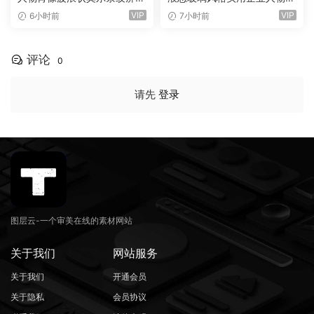
畸变专辑封面音乐海报传单P
传下横栏字幕条文字标题动画
VIP
VIP
6小时前
7小时前
SD特效样机模板 Screen Dist
（16155）
ortion Effect（16156）
评论
0
请先
登录
图层云-一个审美在线的素材网站
关于我们
网站服务
关于我们
开通会员
关于隐私
会员协议