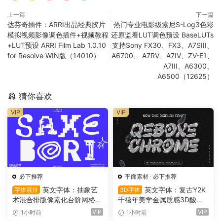
上一篇
下一篇
达芬奇插件：ARRI出品经典胶片
热门专业电影级索尼S-Log3色彩
模拟视频影像调色插件+视频教程
还原监看LUT调色预设 BaseLUTs
+LUT预设 ARRI Film Lab 1.0.10
支持Sony FX30、FX3、A7SIII、
for Resolve WIN版（14010）
A6700、 A7RV、A7IV、ZV-E1、
A7III、A6300、
A6500（12625）
猜你喜欢
VIP
VIP
必下推荐
平面素材
·
必下推荐
英文字体：抽象艺
英文字体：复古Y2K
字体混排
3D字体
术混合排版像素化台阶网格状
千禧年美学金属质感3D酸性
手绘螺旋有机曲线版面设计封
镀铬文字LOGO标题封面海报
VIP
VIP
1小时前
1小时前
面海报字体 Saxe Bori Typef
设计SVG字体 Qebox Chrom