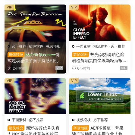
ace（16160）
e – 3D Style SVG Font（161
VIP
VIP
59）
必下推荐
·
插件软件
·
视频模板
平面素材
·
潮流物料
·
必下推荐
达芬奇预设：一键
热光炽热琥珀色熔
甩镜转场
辉焰熔岩
式超动态快节奏手持感相机摇
岩橙辉焰氛围尘埃颗粒海报封
晃运动甩镜头无缝转场过渡
面设计PSD特效样机 Glow Inf
VIP
VIP
2小时前
6小时前
支持横竖屏（16158）
erno Effect（16157）
VIP
VIP
平面素材
·
必下推荐
视频模板
·
必下推荐
新潮破碎信号失真
AE/PR模板：苹果
镜头畸变
字幕动画
人物肖像波浪状莫尔条纹屏幕
液态玻璃风格实用企业人物宣