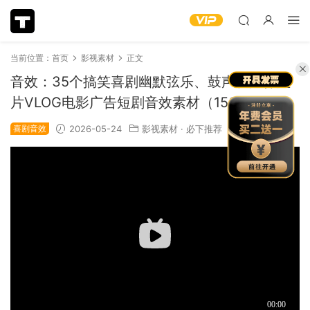
当前位置：
首页
影视素材
正文
音效：35个搞笑喜剧幽默弦乐、鼓声、旋律短
片VLOG电影广告短剧音效素材（15617）
喜剧音效
2026-05-24
影视素材
·
必下推荐
1.49k