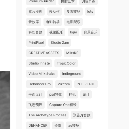
PremiumBuilder
拼贴艺术
调色节点
胶片模拟
慢动作
复古转场
luts
音效库
电影转场
电影配乐
科幻音效
视频配乐
bgm
背景音乐
PrintPixel
Studio 2am
CREATIVE ASSETS
MiksKS
Studio Innate
TropicColor
Video Milkshake
Indieground
Dehancer Pro
Vizcom
INTERFADE
平面设计
psd特效
样机
设计
飞思预设
Capture One预设
The Archetype Process
预告片音效
DEHANCER
摄影
ae转场