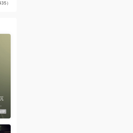
35）
深沉
商
背
VIP