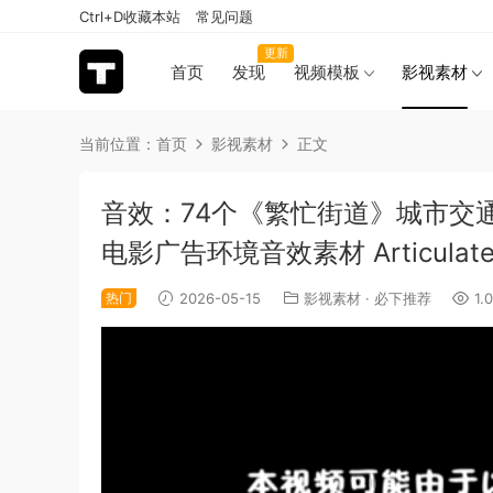
Ctrl+D收藏本站
常见问题
更新
首页
发现
视频模板
影视素材
当前位置：
首页
影视素材
正文
音效：74个《繁忙街道》城市交
电影广告环境音效素材 Articulated S
热门
2026-05-15
影视素材
·
必下推荐
1.