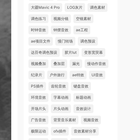
大疆Mavic 4 Pro
LOG灰片
调色素材
调色练习
视频分镜
空镜素材
时钟音效
钟摆音效
ae工程
ae项目文件
慢门转场
调色预设
达芬奇调色预设
胶片lut
变形宽荧幕
视频叠加
叠加层
漏光
慢动作音效
纪录片
户外旅行
ae特效
UI音效
PS插件
齿轮音效
键盘音效
环境音效
字幕动画
标题动画
开场片头
片头动画
音效设计
广告音效
背景音乐素材
视频音效
极限运动
ofx插件
音效素材分享