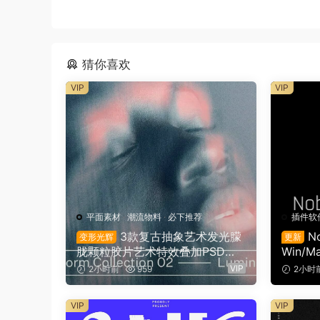
猜你喜欢
VIP
VIP
平面素材
·
潮流物料
·
必下推荐
插件软
3款复古抽象艺术发光朦
No
变形光辉
更新
胧颗粒胶片艺术特效叠加PSD特
Win/M
效样机组合 Orbyt Studio – Tran
调色万
VIP
2小时前
959
2小时
sform Collection 02 – Luminou
s（16162）
VIP
VIP