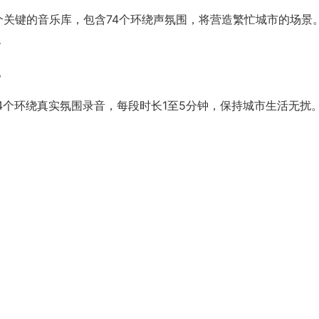
s (PACK)”是一个关键的音乐库，包含74个环绕声氛围，将营造繁忙城市的场景
、
。
74个环绕真实氛围录音，每段时长1至5分钟，保持城市生活无扰