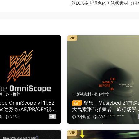
始LOG灰片调色练习视频素材（144
VIP
件
·
必下推荐
影视素材
·
必下推荐
be OmniScope v1.11.52
配乐：Musicbed 21首
热门
ac达芬奇/AE/PR/OFX视频
大气紧张节拍舞者、旅行场景
能示波器插件（9753）
业电影广告宣传配乐BGM视频
VIP
前
3.15k
7小时前
803
景音乐素材（16161）
VIP