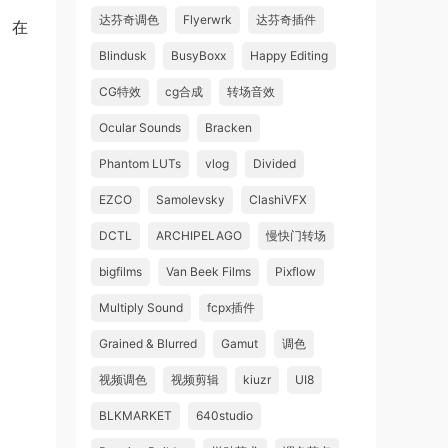
达芬奇调色
Flyerwrk
达芬奇插件
。 在
Blindusk
BusyBoxx
Happy Editing
CG特效
cg合成
转场音效
Ocular Sounds
Bracken
。
Phantom LUTs
vlog
Divided
EZCO
Samolevsky
ClashiVFX
DCTL
ARCHIPELAGO
慢快门转场
bigfilms
Van Beek Films
Pixflow
Multiply Sound
fcpx插件
Grained & Blurred
Gamut
调色
视频调色
视频剪辑
kiuzr
UI8
BLKMARKET
640studio