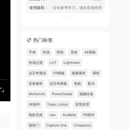
使用版权：
仅供参考学习，请勿直接商用
热门标签
字体
转场
剪辑
音效
AE模板
转场过渡
LUT
Lightroom
达芬奇预设
PR模板
视频素材
课程
音效素材
达芬奇模板
笔刷
配乐
Motionvfx
PowerGrade
视频转场
AE插件
Tropic colour
背景纹理
电影音效
raw
Acidbite
PR插件
慢快门
Capture One
Cinepacks