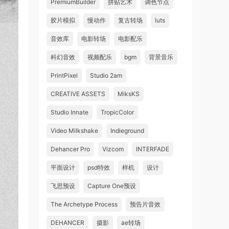
PremiumBuilder
拼贴艺术
调色节点
胶片模拟
慢动作
复古转场
luts
音效库
电影转场
电影配乐
科幻音效
视频配乐
bgm
背景音乐
PrintPixel
Studio 2am
CREATIVE ASSETS
MiksKS
Studio Innate
TropicColor
Video Milkshake
Indieground
Dehancer Pro
Vizcom
INTERFADE
平面设计
psd特效
样机
设计
飞思预设
Capture One预设
The Archetype Process
预告片音效
DEHANCER
摄影
ae转场