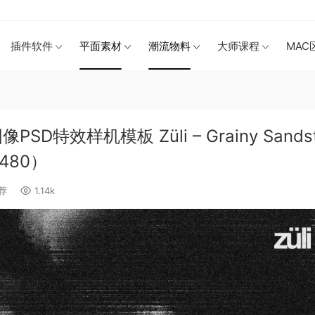
插件软件
平面素材
潮流物料
大师课程
MAC
效样机模板 Züli – Grainy Sandst
15480）
荐
1.14k