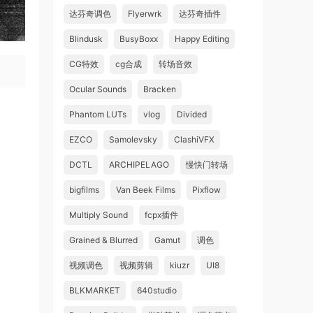
达芬奇调色
Flyerwrk
达芬奇插件
Blindusk
BusyBoxx
Happy Editing
CG特效
cg合成
转场音效
Ocular Sounds
Bracken
Phantom LUTs
vlog
Divided
EZCO
Samolevsky
ClashiVFX
DCTL
ARCHIPELAGO
慢快门转场
bigfilms
Van Beek Films
Pixflow
Multiply Sound
fcpx插件
Grained & Blurred
Gamut
调色
视频调色
视频剪辑
kiuzr
UI8
BLKMARKET
640studio