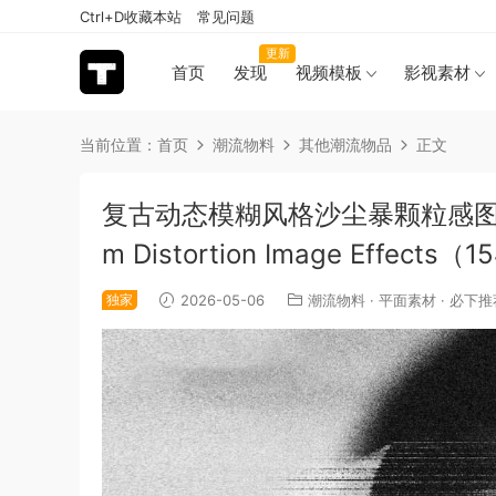
Ctrl+D收藏本站
常见问题
更新
首页
发现
视频模板
影视素材
当前位置：
首页
潮流物料
其他潮流物品
正文
复古动态模糊风格沙尘暴颗粒感图像PSD特
m Distortion Image Effects（
独家
2026-05-06
潮流物料
·
平面素材
·
必下推