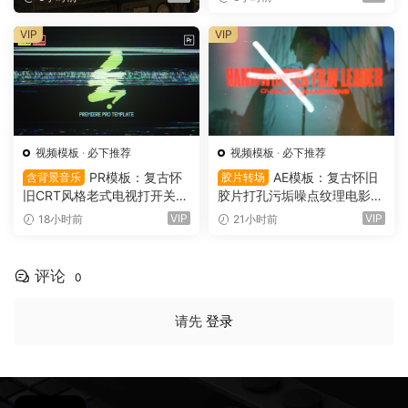
游戏广告音效素材 SoundMor
丝带布片PNG图片设计套装 S
ph SPARK（16153）
oft Files: Minimal Archive Co
VIP
VIP
llage（16152）
视频模板
·
必下推荐
视频模板
·
必下推荐
PR模板：复古怀
AE模板：复古怀旧
含背景音乐
胶片转场
旧CRT风格老式电视打开关闭
胶片打孔污垢噪点纹理电影帧
LOGO动画展示（16151）
叠加电影短片剪辑转场过渡
VIP
VIP
18小时前
21小时前
（16150）
评论
0
请先
登录