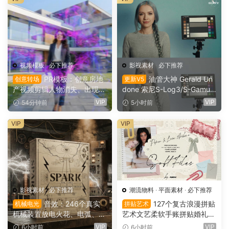
视频模板
·
必下推荐
影视素材
·
必下推荐
PR模板：创意房地
油管大神 Gerald Un
创意转场
更新V5
产视频剪辑人物消失、出现电
done 索尼S-Log3/S-Gamut
影转场过渡（16154）
3.Cine素材色彩还原、监看L
VIP
VIP
54分钟前
5小时前
UT调色预设 Gerald Undone
– S-Log3 LUT Pack（1260
VIP
VIP
2）
影视素材
·
必下推荐
潮流物料
·
平面素材
·
必下推荐
音效：246个真实
127个复古浪漫拼贴
机械电光
拼贴艺术
机械装置放电火花、电弧、嗡
艺术文艺柔软手账拼贴婚礼纸
鸣、嗡鸣、机械激活冲击电影
张边框信封蕾丝蝴蝶结小物件
VIP
VIP
6小时前
6小时前