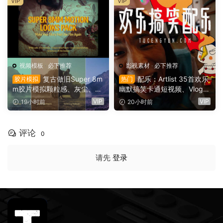
VIP
VIP
视频模板
·
必下推荐
影视素材
·
必下推荐
复古做旧Super 8m
配乐：Artlist 35首欢乐
胶片模拟
热门
m胶片模拟颗粒感、灰尘、划
幽默搞笑卡通短视频、Vlog、
痕、边框、胶片烧伤、漏光婚
情景喜剧电影广告配乐BGM
VIP
VIP
19小时前
20小时前
礼纪录片旅游vlog影片视觉效
视频背景音乐素材（16141）
果AE模板工具包（16142）
评论
0
请先
登录