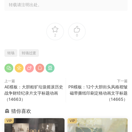
转载请注明出处。
2
0
转场
转场过渡
上一篇
下一篇
AE模板：大胆粗犷垃圾摇滚历史
PR模板：12个大胆街头风格褶皱
战争财经纪录片文字标题动画
磁带撕纸印刷定格动画文字标题
（14663）
（14665）
猜你喜欢
VIP
VIP