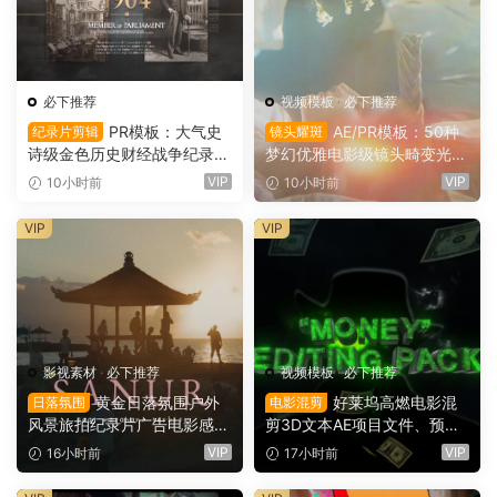
必下推荐
视频模板
·
必下推荐
PR模板：大气史
AE/PR模板：50种
纪录片剪辑
镜头耀斑
诗级金色历史财经战争纪录片
梦幻优雅电影级镜头畸变光学
时间线开场片头（16146）
镜头耀斑折射漏光4K婚礼、
VIP
VIP
10小时前
10小时前
音乐、剪辑转场叠加模板（16
145）
VIP
VIP
影视素材
·
必下推荐
视频模板
·
必下推荐
黄金日落氛围户外
好莱坞高燃电影混
日落氛围
电影混剪
风景旅拍纪录片广告电影感短
剪3D文本AE项目文件、预
片达芬奇调色节点+LUT调色
设、效果、项目设置素材包 M
VIP
VIP
16小时前
17小时前
预设（16144）
oney” Editing Pack（1614
3）