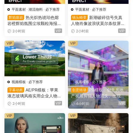
平面素材
·
潮流物料
·
必下推荐
平面素材
·
必下推荐
热光炽热琥珀色熔
新潮破碎信号失真
辉焰熔岩
镜头畸变
岩橙辉焰氛围尘埃颗粒海报封
人物肖像波浪状莫尔条纹屏幕
面设计PSD特效样机 Glow Inf
畸变专辑封面音乐海报传单P
VIP
VIP
2小时前
2小时前
erno Effect（16157）
SD特效样机模板 Screen Dist
ortion Effect（16156）
VIP
VIP
视频模板
·
必下推荐
视频模板
·
必下推荐
AE/PR模板：苹果
PR模板：创意房地
字幕动画
创意转场
液态玻璃风格实用企业人物宣
产视频剪辑人物消失、出现电
传下横栏字幕条文字标题动画
影转场过渡（16154）
VIP
VIP
2小时前
4小时前
（16155）
VIP
VIP