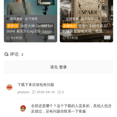
影视素材
·
必下推荐
影视素材
·
必下推荐
油管大神 Gerald Un
音效：246个真实
更新V5
机械电光
done 索尼S-Log3/S-Gamut
机械装置放电火花、电弧、嗡
3.Cine素材色彩还原、监看L
鸣、嗡鸣、机械激活冲击电影
VIP
VIP
8小时前
8小时前
UT调色预设 Gerald Undone
游戏广告音效素材 SoundMor
– S-Log3 LUT Pack（1260
ph SPARK（16153）
2）
评论
2
请先
登录
下载下来压缩包有问题
photons
2026-06-19
0
全部还是哪个？这个下载的人蛮多的，其他人也没
反馈过，还有问题你联系一下客服