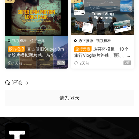
VIP
VIP
视频模板
·
必下推荐
必下推荐
·
视频模板
复古做旧Super 8m
达芬奇模板：10个
胶片模拟
旅行元素
m胶片模拟颗粒感、灰尘、划
旅行Vlog短片路线、预订、航
痕、边框、胶片烧伤、漏光婚
班、活动、远足、地点、评
VIP
VIP
1天前
2天前
礼纪录片旅游vlog影片视觉效
分、价格、目的地信息动画模
果AE模板工具包（16142）
板（16136）
评论
0
请先
登录