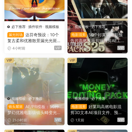
必下推荐
·
插件软件
·
视频模板
视频模板
·
必下推荐
达芬奇预设：10个
50个好莱坞电影预
漏光转场
电影混剪
复古柔和优雅散景漏光光斑划
告片高燃视频剪辑混剪AE工
痕纹理叠加4K无缝转场过渡
程项目文件+AE预设+叠加层
VIP
VIP
4小时前
4小时前
（16137）
+视频教程 UTILIZE NEXTLV
L PACK（16780）
VIP
VIP
视频模板
·
必下推荐
视频模板
·
必下推荐
AE/PR模板：50种
好莱坞高燃电影混
镜头耀斑
电影混剪
梦幻优雅电影级镜头畸变光学
剪3D文本AE项目文件、预
镜头耀斑折射漏光4K婚礼、
设、效果、项目设置素材包 M
VIP
VIP
21小时前
1天前
音乐、剪辑转场叠加模板（16
oney” Editing Pack（1614
145）
3）