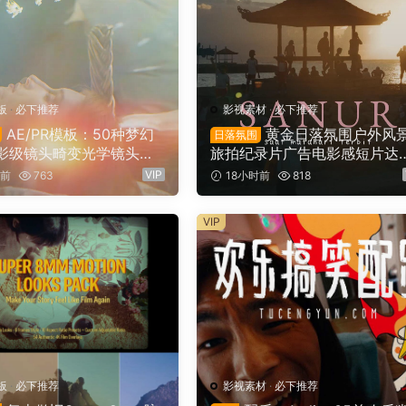
板
·
必下推荐
影视素材
·
必下推荐
AE/PR模板：50种梦幻
黄金日落氛围户外风
日落氛围
影级镜头畸变光学镜头耀
旅拍纪录片广告电影感短片达
漏光4K婚礼、音乐、剪辑
奇调色节点+LUT调色预设（16
VIP
时前
763
18小时前
818
模板（16145）
4）
VIP
板
·
必下推荐
影视素材
·
必下推荐