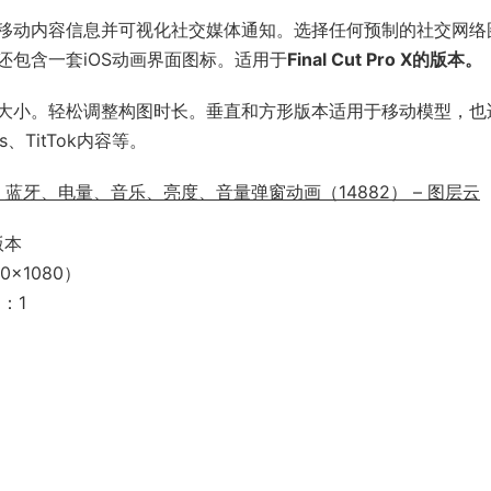
移动内容信息并可视化社交媒体通知。选择任何预制的社交网络
包含一套iOS动画界面图标。适用于
Final Cut Pro X的版本。
大小。轻松调整构图时长。垂直和方形版本适用于移动模型，也
ts、TitTok内容等。
、蓝牙、电量、音乐、亮度、音量弹窗动画（14882） – 图层云
版本
0×1080）
1：1