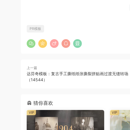
PR模板
上一篇
达芬奇模板：复古手工撕纸纸张撕裂拼贴画过渡无缝转场
（14544）
猜你喜欢
VIP
VIP