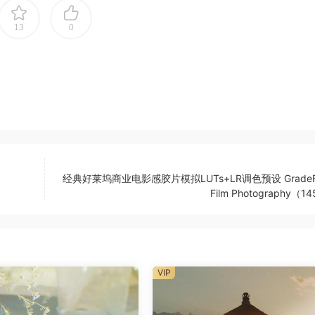
13
0
经典好莱坞商业电影感胶片模拟LUTs+LR调色预设 GradeFru
Film Photography（1
VIP