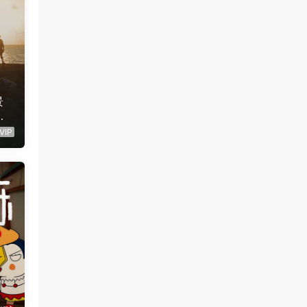
景
芬
14
VIP