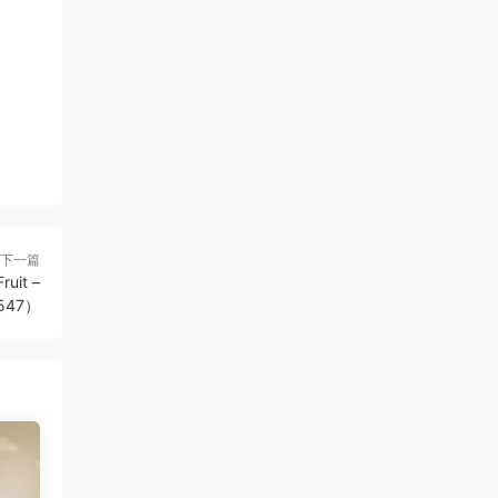
下一篇
it –
4547）