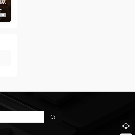
幽默
喜
音
VIP