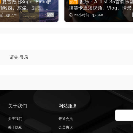
复古做旧Super 8mm胶
配乐：Artlist 35首欢乐
热门
颗粒感、灰尘、划痕、边
搞笑卡通短视频、Vlog、情景
片烧伤、漏光婚礼纪录片
剧电影广告配乐BGM视频背景
VIP
时前
775
23小时前
848
og影片视觉效果AE模板工
乐素材（16141）
6142）
请先
登录
关于我们
网站服务
关于我们
开通会员
关于隐私
会员协议