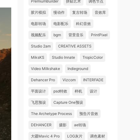
PremiumBuilder
拼贴艺术
调色节点
胶片模拟
慢动作
复古转场
音效库
电影转场
电影配乐
科幻音效
视频配乐
bgm
背景音乐
PrintPixel
Studio 2am
CREATIVE ASSETS
MiksKS
Studio Innate
TropicColor
Video Milkshake
Indieground
Dehancer Pro
Vizcom
INTERFADE
平面设计
psd特效
样机
设计
飞思预设
Capture One预设
The Archetype Process
预告片音效
DEHANCER
摄影
ae转场
大疆Mavic 4 Pro
LOG灰片
调色素材