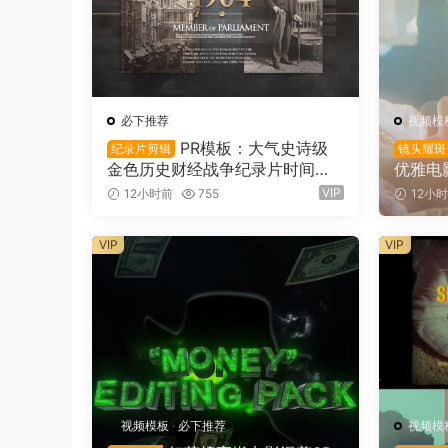
必下推荐
视频模
PR模板：大气史诗级
纪录片剪辑
镜头耀斑
金色历史财经战争纪录片时间线
优雅电
开场片头（16146）
斑折射
VIP
12小时前
755
12小
转场叠加
VIP
VIP
视频模板
·
必下推荐
视频模