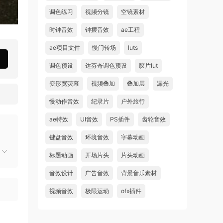
调色练习
视频分镜
空镜素材
时钟音效
钟摆音效
ae工程
ae项目文件
慢门转场
luts
调色预设
达芬奇调色预设
胶片lut
变形宽荧幕
视频叠加
叠加层
漏光
慢动作音效
纪录片
户外旅行
ae特效
UI音效
PS插件
齿轮音效
键盘音效
环境音效
字幕动画
标题动画
开场片头
片头动画
音效设计
广告音效
背景音乐素材
视频音效
极限运动
ofx插件