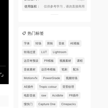
使用版权：
仅供参考学习，请勿直接商用
热门标签
字体
转场
剪辑
音效
AE模板
转场过渡
LUT
Lightroom
达芬奇预设
PR模板
视频素材
课程
音效素材
达芬奇模板
笔刷
配乐
Motionvfx
PowerGrade
视频转场
AE插件
Tropic colour
背景纹理
电影音效
raw
Acidbite
PR插件
慢快门
Capture One
Cinepacks