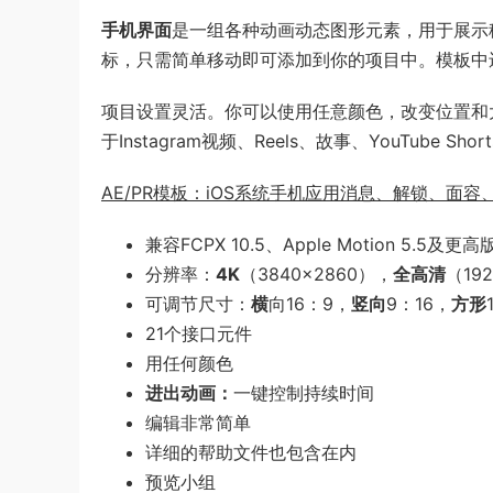
手机界面
是一组各种动画动态图形元素，用于展示
标，只需简单移动即可添加到你的项目中。模板中还
项目设置灵活。你可以使用任意颜色，改变位置和
于Instagram视频、Reels、故事、YouTube Shor
AE/PR模板：iOS系统手机应用消息、解锁、面容
兼容FCPX 10.5、Apple Motion 5.5及更高
分辨率：
4K
（3840×2860），
全高清
（192
可调节尺寸：
横
向16：9，
竖向
9：16，
方形
21个接口元件
用任何颜色
进出动画：
一键控制持续时间
编辑非常简单
详细的帮助文件也包含在内
预览小组