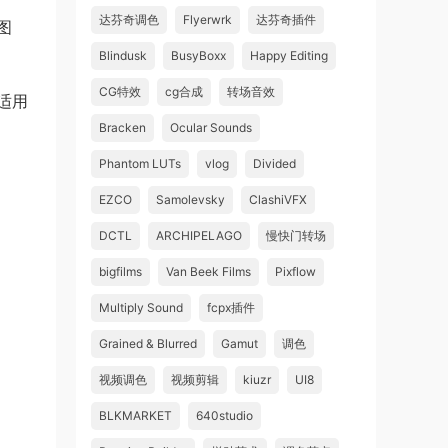
达芬奇调色
Flyerwrk
达芬奇插件
图
Blindusk
BusyBoxx
Happy Editing
CG特效
cg合成
转场音效
适用
Bracken
Ocular Sounds
Phantom LUTs
vlog
Divided
EZCO
Samolevsky
ClashiVFX
DCTL
ARCHIPELAGO
慢快门转场
bigfilms
Van Beek Films
Pixflow
Multiply Sound
fcpx插件
Grained & Blurred
Gamut
调色
视频调色
视频剪辑
kiuzr
UI8
BLKMARKET
640studio