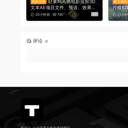
好莱坞高燃电影混剪3D
电影混剪
胶片模拟
文本AE项目文件、预设、效果、
片模拟
项目设置素材包 Money” Editing
框、胶
VIP
20小时前
780
21小
Pack（16143）
旅游vl
具包（1
评论
0
图层云-一个审美在线的素材网站