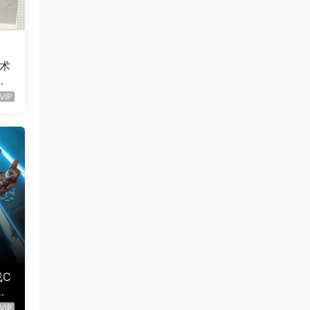
艺术
框
片P
VIP
ini
2）
戏C
中
VIP