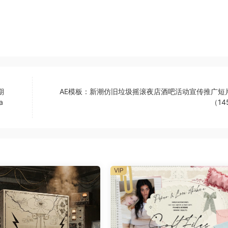
期
AE模板：新潮仿旧垃圾摇滚夜店酒吧活动宣传推广短
a
（14
VIP