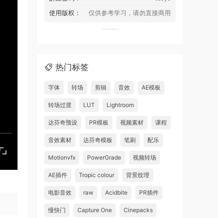
使用版权：
仅供参考学习，请勿直接商用
热门标签
字体
转场
剪辑
音效
AE模板
转场过渡
LUT
Lightroom
达芬奇预设
PR模板
视频素材
课程
音效素材
达芬奇模板
笔刷
配乐
Motionvfx
PowerGrade
视频转场
AE插件
Tropic colour
背景纹理
电影音效
raw
Acidbite
PR插件
慢快门
Capture One
Cinepacks