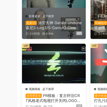
影视素材
·
必下推荐
影视素
油管大神 Gerald Undone
更新V5
机械电光
索尼S-Log3/S-Gamut3.Cine素
置放电
材色彩还原、监看LUT调色预设
鸣、机
VIP
2小时前
4.64k
3小时
Gerald Undone – S-Log3 LUT
音效素材 
Pack（12602）
（1615
VIP
VIP
视频模板
·
必下推荐
视频模
PR模板：复古怀旧CR
含背景音乐
胶片转场
T风格老式电视打开关闭LOGO动
打孔污
画展示（16151）
影短片
VIP
15小时前
779
18小