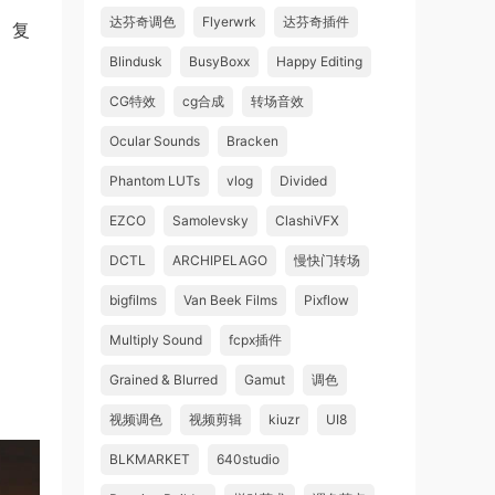
达芬奇调色
Flyerwrk
达芬奇插件
、复
Blindusk
BusyBoxx
Happy Editing
CG特效
cg合成
转场音效
Ocular Sounds
Bracken
Phantom LUTs
vlog
Divided
EZCO
Samolevsky
ClashiVFX
DCTL
ARCHIPELAGO
慢快门转场
bigfilms
Van Beek Films
Pixflow
Multiply Sound
fcpx插件
Grained & Blurred
Gamut
调色
视频调色
视频剪辑
kiuzr
UI8
BLKMARKET
640studio