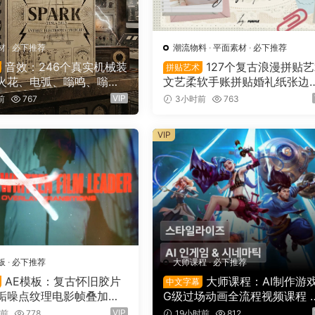
材
·
必下推荐
潮流物料
·
平面素材
·
必下推荐
音效：246个真实机械装
127个复古浪漫拼贴
拼贴艺术
火花、电弧、嗡鸣、嗡
文艺柔软手账拼贴婚礼纸张边
械激活冲击电影游戏广告
信封蕾丝蝴蝶结小物件丝带布
VIP
前
767
3小时前
763
SoundMorph SPARK
NG图片设计套装 Soft Files: M
3）
mal Archive Collage（1615
VIP
板
·
必下推荐
大师课程
·
必下推荐
AE模板：复古怀旧胶片
大师课程：AI制作游
中文字幕
垢噪点纹理电影帧叠加电
G级过场动画全流程视频课程 
剪辑转场过渡（16150）
文字幕（16149）
VIP
时前
778
19小时前
812