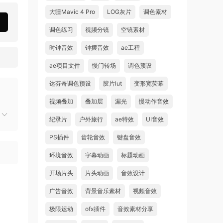
大疆Mavic 4 Pro
LOG灰片
调色素材
调色练习
视频分镜
空镜素材
时钟音效
钟摆音效
ae工程
ae项目文件
慢门转场
调色预设
达芬奇调色预设
胶片lut
变形宽荧幕
视频叠加
叠加层
漏光
慢动作音效
纪录片
户外旅行
ae特效
UI音效
PS插件
齿轮音效
键盘音效
环境音效
字幕动画
标题动画
开场片头
片头动画
音效设计
广告音效
背景音乐素材
视频音效
极限运动
ofx插件
音效素材分享