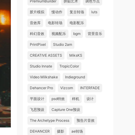
PremiumBuilder
拼贴艺术
调色节点
胶片模拟
慢动作
复古转场
luts
音效库
电影转场
电影配乐
科幻音效
视频配乐
bgm
背景音乐
PrintPixel
Studio 2am
CREATIVE ASSETS
MiksKS
Studio Innate
TropicColor
Video Milkshake
Indieground
Dehancer Pro
Vizcom
INTERFADE
平面设计
psd特效
样机
设计
飞思预设
Capture One预设
The Archetype Process
预告片音效
DEHANCER
摄影
ae转场