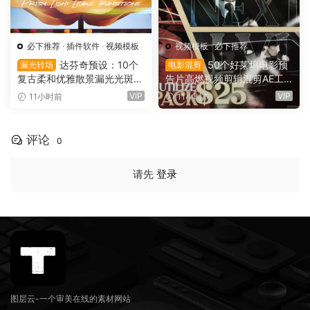
必下推荐
·
插件软件
·
视频模板
视频模板
·
必下推荐
达芬奇预设：10个
50个好莱坞电影预
漏光转场
电影混剪
复古柔和优雅散景漏光光斑划
告片高燃视频剪辑混剪AE工
痕纹理叠加4K无缝转场过渡
程项目文件+AE预设+叠加层
VIP
VIP
11小时前
11小时前
（16137）
+视频教程 UTILIZE NEXTLV
L PACK（16780）
评论
0
请先
登录
图层云-一个审美在线的素材网站