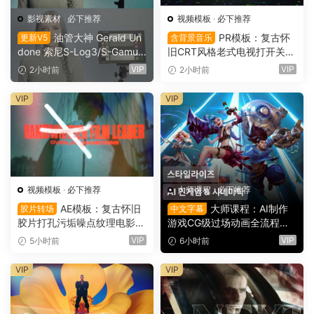
影视素材
·
必下推荐
视频模板
·
必下推荐
油管大神 Gerald Un
PR模板：复古怀
更新V5
含背景音乐
done 索尼S-Log3/S-Gamut
旧CRT风格老式电视打开关闭
3.Cine素材色彩还原、监看L
LOGO动画展示（16151）
VIP
VIP
2小时前
2小时前
UT调色预设 Gerald Undone
– S-Log3 LUT Pack（1260
VIP
VIP
2）
视频模板
·
必下推荐
大师课程
·
必下推荐
AE模板：复古怀旧
大师课程：AI制作
胶片转场
中文字幕
胶片打孔污垢噪点纹理电影帧
游戏CG级过场动画全流程视
叠加电影短片剪辑转场过渡
频课程 中文字幕（16149）
VIP
VIP
5小时前
6小时前
（16150）
VIP
VIP