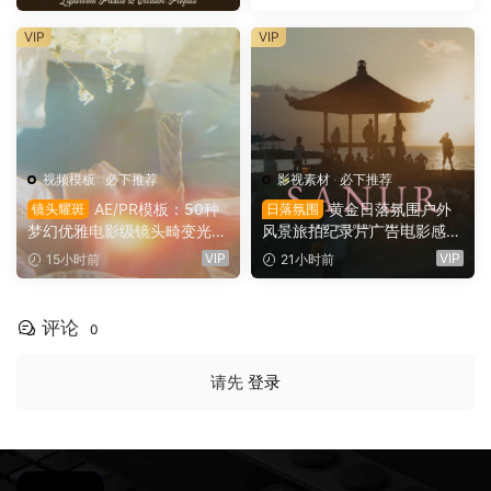
uest – QUEST 61 OMBRA
（16147）
VIP
VIP
视频模板
·
必下推荐
影视素材
·
必下推荐
AE/PR模板：50种
黄金日落氛围户外
镜头耀斑
日落氛围
梦幻优雅电影级镜头畸变光学
风景旅拍纪录片广告电影感短
镜头耀斑折射漏光4K婚礼、
片达芬奇调色节点+LUT调色
VIP
VIP
15小时前
21小时前
音乐、剪辑转场叠加模板（16
预设（16144）
145）
评论
0
请先
登录