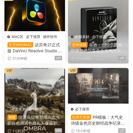
MAC区
·
必下推荐
·
插件软件
影视素材
·
必下推荐
达芬奇21正式
音效：639个黑色
支持WIN/MAC
恐怖惊悚
版 DaVinci Resolve Studio 2
惊悚恐怖阴森悬念共鸣弦乐电
1.0.4 支持Win/Mac（9736）
影广告游戏音效素材 Ocular
VIP
VIP
31分钟前
31分钟前
Sounds – Sinister – Horror S
FX
VIP
VIP
平面素材
·
必下推荐
必下推荐
深邃高级雕塑感杂志光
PR模板：大气史
独家
纪录片剪辑
影分色调调色婚礼人像摄影Li
诗级金色历史财经战争纪录片
ghtroom预设 Archipelago Q
时间线开场片头（16146）
VIP
VIP
1小时前
15小时前