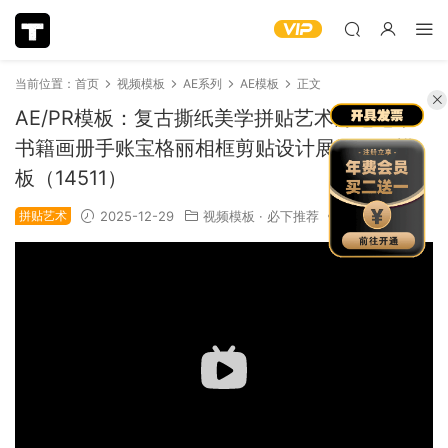
当前位置：
首页
视频模板
AE系列
AE模板
正文
AE/PR模板：复古撕纸美学拼贴艺术簿笔记本
书籍画册手账宝格丽相框剪贴设计展示动画模
板（14511）
拼贴艺术
2025-12-29
视频模板
·
必下推荐
1.35k