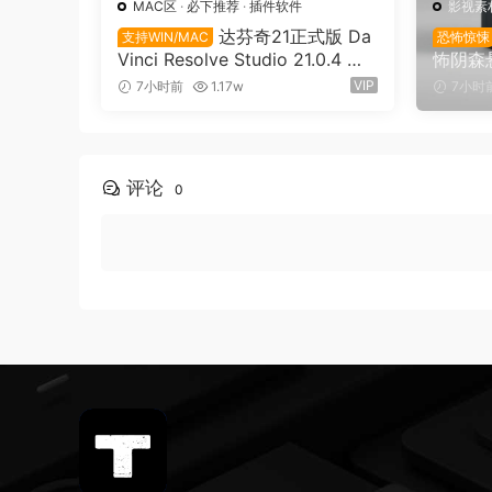
MAC区
·
必下推荐
·
插件软件
影视素
达芬奇21正式版 Da
支持WIN/MAC
恐怖惊悚
Vinci Resolve Studio 21.0.4 支
怖阴森
持Win/Mac（9736）
戏音效素材
VIP
7小时前
1.17w
7小时
ister 
评论
0