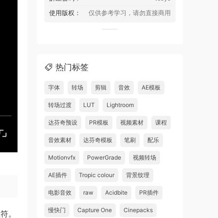
使用版权：
仅供参考学习，请勿直接商用
热门标签
字体
转场
剪辑
音效
AE模板
转场过渡
LUT
Lightroom
达芬奇预设
PR模板
视频素材
课程
音效素材
达芬奇模板
笔刷
配乐
Motionvfx
PowerGrade
视频转场
AE插件
Tropic colour
背景纹理
电影音效
raw
Acidbite
PR插件
慢快门
Capture One
Cinepacks
位符。