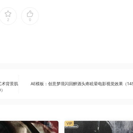
2
0
艺术背景肌
AE模板：创意梦境闪回醉酒头疼眩晕电影视觉效果（145
00）
VIP