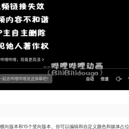
漏。15个横向版本和15个竖向版本。你可以编辑和自定义颜色和媒体占