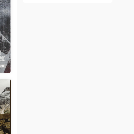
描
T
预
VIP
r E