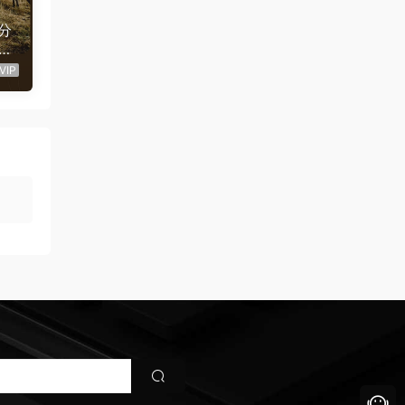
分
o
QU
VIP