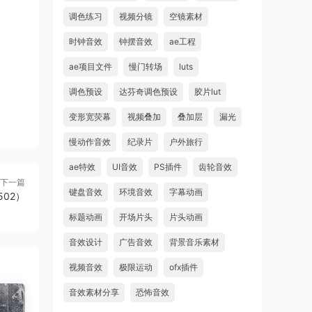
调色练习
视频分镜
空镜素材
时钟音效
钟摆音效
ae工程
ae项目文件
慢门转场
luts
调色预设
达芬奇调色预设
胶片lut
变形宽荧幕
视频叠加
叠加层
漏光
慢动作音效
纪录片
户外旅行
ae特效
UI音效
PS插件
齿轮音效
下一篇
键盘音效
环境音效
字幕动画
02）
标题动画
开场片头
片头动画
音效设计
广告音效
背景音乐素材
视频音效
极限运动
ofx插件
音效素材分享
恐怖音效