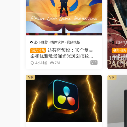
必下推荐
·
插件软件
·
视频模板
视频模
达芬奇预设：10个复古
漏光转场
电影混剪
柔和优雅散景漏光光斑划痕纹理
高燃视
叠加4K无缝转场过渡（16137）
件+A
VIP
4小时前
781
4小时
TILIZ
0）
VIP
VIP