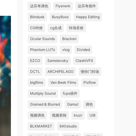
达芬奇调色
Flyerwrk
达芬奇插件
Blindusk
BusyBoxx
Happy Editing
CG特效
cg合成
转场音效
Ocular Sounds
Bracken
Phantom LUTs
vlog
Divided
EZCO
Samolevsky
ClashiVFX
DCTL
ARCHIPELAGO
慢快门转场
bigfilms
Van Beek Films
Pixflow
Multiply Sound
fcpx插件
Grained & Blurred
Gamut
调色
视频调色
视频剪辑
kiuzr
UI8
BLKMARKET
640studio