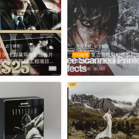
板
·
必下推荐
平面素材
·
必下推荐
50个好莱坞电影预告片
复古竖线颗粒噪点扫
打印纹理
频剪辑混剪AE工程项目文
打印印刷黑白图片叠加滤镜PA
E预设+叠加层+视频教程 U
图案纹理+PS动作+GRD 渐变
VIP
前
768
5小时前
769
E NEXTLVL PACK（1678
设 Züli – +10 Scanned-Printe
ffects（16749）
VIP