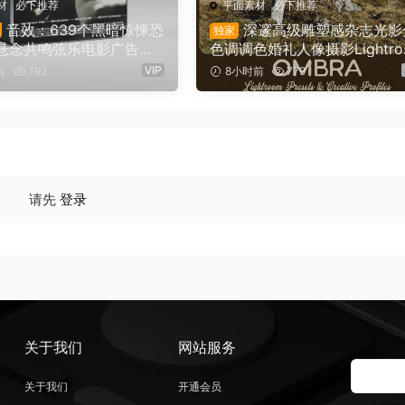
材
·
必下推荐
平面素材
·
必下推荐
音效：639个黑暗惊悚恐
深邃高级雕塑感杂志光影
独家
悬念共鸣弦乐电影广告游
色调调色婚礼人像摄影Lightro
 Ocular Sounds – Sin
m预设 Archipelago Quest – 
VIP
前
792
8小时前
779
– Horror SFX（16478）
EST 61 OMBRA （16147）
请先
登录
关于我们
网站服务
关于我们
开通会员