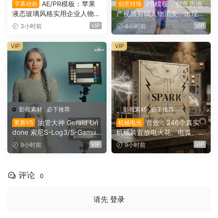
AE/PR模板：苹果
PR模板：创意房地
字幕动画
创意转场
液态玻璃风格实用企业人物宣
产视频剪辑人物消失、出现电
传下横栏字幕条文字标题动画
影转场过渡（16154）
VIP
VIP
3小时前
4小时前
（16155）
VIP
VIP
影视素材
·
必下推荐
影视素材
·
必下推荐
油管大神 Gerald Un
音效：246个真实
更新V5
机械电光
done 索尼S-Log3/S-Gamut
机械装置放电火花、电弧、嗡
3.Cine素材色彩还原、监看L
鸣、嗡鸣、机械激活冲击电影
VIP
VIP
9小时前
9小时前
UT调色预设 Gerald Undone
游戏广告音效素材 SoundMor
– S-Log3 LUT Pack（1260
ph SPARK（16153）
2）
评论
0
请先
登录