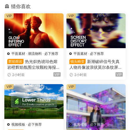
猜你喜欢
VIP
VIP
平面素材
·
潮流物料
·
必下推荐
平面素材
·
必下推荐
热光炽热琥珀色熔
新潮破碎信号失真
辉焰熔岩
镜头畸变
岩橙辉焰氛围尘埃颗粒海报封
人物肖像波浪状莫尔条纹屏幕
面设计PSD特效样机 Glow Inf
畸变专辑封面音乐海报传单P
VIP
VIP
2小时前
2小时前
erno Effect（16157）
SD特效样机模板 Screen Dist
ortion Effect（16156）
VIP
VIP
视频模板
·
必下推荐
视频模板
·
必下推荐