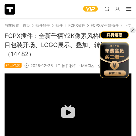
当前位置：
首页
插件软件
插件
FCPX插件
FCPX发生器插件
正文
FCPX插件：全新千禧Y2K像素风格时尚品牌栏
目包装开场、LOGO展示、叠加、转场效果包
（14482）
栏目包装
2025-12-25
插件软件
·
MAC区
·
必下推荐
1.2k