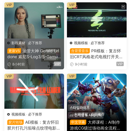
VIP
VIP
影视素材
·
必下推荐
视频模板
·
必下推荐
油管大神 Gerald Un
PR模板：复古怀
更新V5
含背景音乐
done 索尼S-Log3/S-Gamut
旧CRT风格老式电视打开关闭
3.Cine素材色彩还原、监看L
LOGO动画展示（16151）
VIP
VIP
8小时前
9小时前
UT调色预设 Gerald Undone
– S-Log3 LUT Pack（1260
VIP
VIP
2）
视频模板
·
必下推荐
大师课程
·
必下推荐
AE模板：复古怀旧
大师课程：AI制作
胶片转场
中文字幕
胶片打孔污垢噪点纹理电影帧
游戏CG级过场动画全流程视