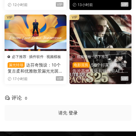
叠加电影短片剪辑转场过渡
频课程 中文字幕（16149）
VIP
VIP
12小时前
13小时前
（16150）
VIP
VIP
必下推荐
·
插件软件
·
视频模板
视频模板
·
必下推荐
达芬奇预设：10个
50个好莱坞电影预
漏光转场
电影混剪
复古柔和优雅散景漏光光斑划
告片高燃视频剪辑混剪AE工
痕纹理叠加4K无缝转场过渡
程项目文件+AE预设+叠加层
VIP
VIP
17小时前
18小时前
（16137）
+视频教程 UTILIZE NEXTLV
L PACK（16780）
评论
0
请先
登录