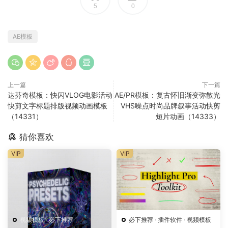
5
0
AE模板
上一篇
下一篇
达芬奇模板：快闪VLOG电影活动
AE/PR模板：复古怀旧渐变弥散光
快剪文字标题排版视频动画模板
VHS噪点时尚品牌叙事活动快剪
（14331）
短片动画（14333）
猜你喜欢
VIP
VIP
视频模板
·
必下推荐
必下推荐
·
插件软件
·
视频模板