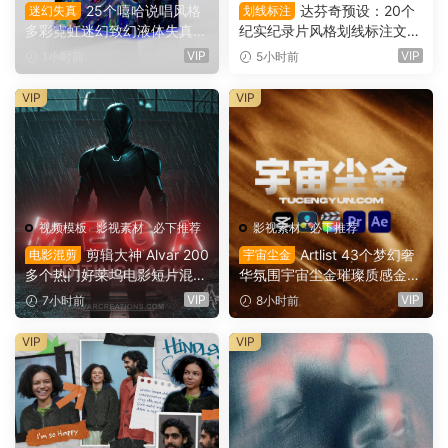
25个嘻哈说唱风格
达芬奇预设：20个
迷幻失真
划线标注
多彩霓虹迷幻致幻液体失真背
纪实纪录片风格划线标注文字
景AE预设效果包 Jamo VFX P
高亮突出标注划重点显示动画
VIP
VIP
1小时前
5小时前
sychedelic Presets 1（1616
预设插件（16167）
8）
VIP
VIP
视频模板
·
影视素材
·
必下推荐
影视素材
·
必下推荐
剪辑大神 Alvar 200
Artlist 43个梦幻奢
电影混剪
宇宙尘金
多个热门好莱坞电影短片混剪
华氛围宇宙尘金璀璨质感金色
AE预设+音效+教程 AlvarCre
粒子流动慢动作8K视频素材
VIP
VIP
7小时前
8小时前
ations – MEGA Editing Pack
背景素材（16165）
（16166）
VIP
VIP