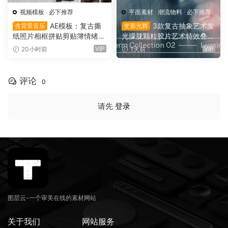
视频模板
·
必下推荐
平面素材
·
潮流物料
·
必下推荐
AE模板：复古撕
3款复古抽象艺术发
含背景音乐
变形光辉
纸照片相框拼贴剪贴簿情绪板
光朦胧颗粒胶片艺术特效叠加
旅游日记手账电影VLOG短片
PSD特效样机组合 Orbyt Stu
VIP
VIP
20小时前
1天前
开场片头（16164）
dio – Transform Collection 0
2 – Luminous（16162）
评论
0
请先
登录
图层云-一个审美在线的素材网站
关于我们
网站服务