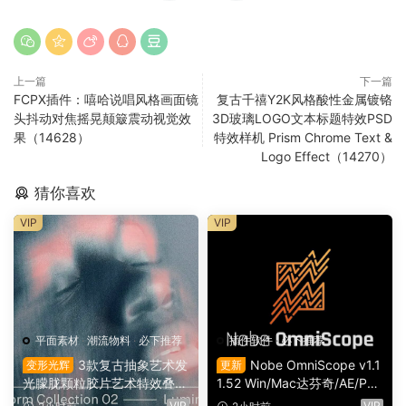
上一篇
下一篇
FCPX插件：嘻哈说唱风格画面镜
复古千禧Y2K风格酸性金属镀铬
头抖动对焦摇晃颠簸震动视觉效
3D玻璃LOGO文本标题特效PSD
果（14628）
特效样机 Prism Chrome Text &
Logo Effect（14270）
猜你喜欢
VIP
VIP
平面素材
·
潮流物料
·
必下推荐
插件软件
·
必下推荐
3款复古抽象艺术发
Nobe OmniScope v1.1
变形光辉
更新
光朦胧颗粒胶片艺术特效叠加
1.52 Win/Mac达芬奇/AE/PR/
PSD特效样机组合 Orbyt Stu
OFX视频调色万能示波器插件
VIP
VIP