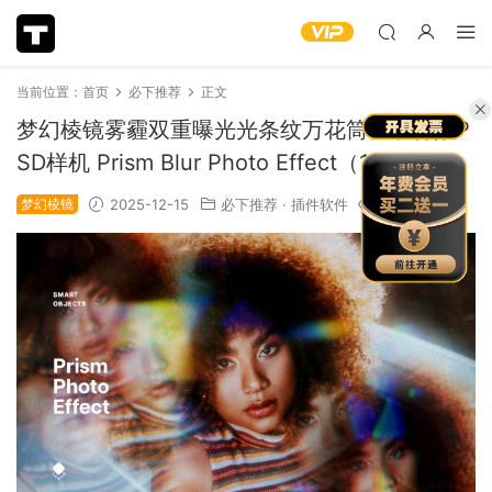
当前位置：
首页
必下推荐
正文
梦幻棱镜雾霾双重曝光光条纹万花筒棱镜特效P
SD样机 Prism Blur Photo Effect（14269）
梦幻棱镜
2025-12-15
必下推荐
·
插件软件
1.08k