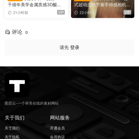
千禧年美学金属质感3D酸性
式超动态快节奏手持感相机摇
镀铬文字LOGO标题封面海报
晃运动甩镜头无缝转场过渡
VIP
VIP
21小时前
22小时前
设计SVG字体 Qebox Chrom
支持横竖屏（16158）
e – 3D Style SVG Font（161
59）
评论
0
请先
登录
图层云-一个审美在线的素材网站
关于我们
网站服务
关于我们
开通会员
关于隐私
会员协议