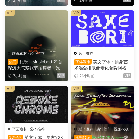
2小时前
2小时前
dio – Transform Collection 0
（9753）
2 – Luminous（16162）
VIP
VIP
影视素材
·
必下推荐
必下推荐
配乐：Musicbed 21首
英文字体：抽象艺
热门
字体混排
深沉大气紧张节拍舞者、旅行
术混合排版像素化台阶网格状
场景商业电影广告宣传配乐B
手绘螺旋有机曲线版面设计封
VIP
VIP
7小时前
21小时前
GM视频背景音乐素材（1616
面海报字体 Saxe Bori Typef
1）
ace（16160）
VIP
VIP
平面素材
·
必下推荐
必下推荐
·
插件软件
·
视频模板
英文字体：复古Y2K
达芬奇预设：一键
3D字体
甩镜转场