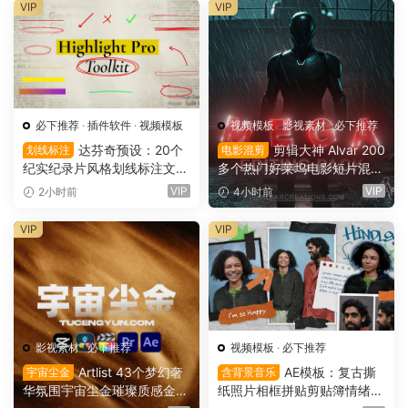
VIP
VIP
必下推荐
·
插件软件
·
视频模板
视频模板
·
影视素材
·
必下推荐
达芬奇预设：20个
剪辑大神 Alvar 200
划线标注
电影混剪
纪实纪录片风格划线标注文字
多个热门好莱坞电影短片混剪
高亮突出标注划重点显示动画
AE预设+音效+教程 AlvarCre
VIP
VIP
2小时前
4小时前
预设插件（16167）
ations – MEGA Editing Pack
（16166）
VIP
VIP
影视素材
·
必下推荐
视频模板
·
必下推荐
Artlist 43个梦幻奢
AE模板：复古撕
宇宙尘金
含背景音乐
华氛围宇宙尘金璀璨质感金色
纸照片相框拼贴剪贴簿情绪板