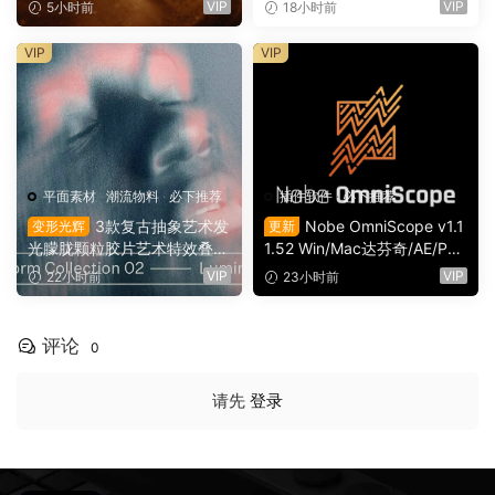
粒子流动慢动作8K视频素材
旅游日记手账电影VLOG短片
VIP
VIP
5小时前
18小时前
背景素材（16165）
开场片头（16164）
VIP
VIP
平面素材
·
潮流物料
·
必下推荐
插件软件
·
必下推荐
3款复古抽象艺术发
Nobe OmniScope v1.1
变形光辉
更新
光朦胧颗粒胶片艺术特效叠加
1.52 Win/Mac达芬奇/AE/PR/
PSD特效样机组合 Orbyt Stu
OFX视频调色万能示波器插件
VIP
VIP
22小时前
23小时前
dio – Transform Collection 0
（9753）
2 – Luminous（16162）
评论
0
请先
登录