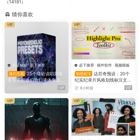
（14191）
猜你喜欢
VIP
VIP
视频模板
·
必下推荐
必下推荐
·
插件软件
·
视频模板
25个嘻哈说唱风格
达芬奇预设：20个
迷幻失真
划线标注
多彩霓虹迷幻致幻液体失真背
纪实纪录片风格划线标注文字
景AE预设效果包 Jamo VFX P
高亮突出标注划重点显示动画
VIP
VIP
4小时前
8小时前
sychedelic Presets 1（1616
预设插件（16167）
8）
VIP
VIP