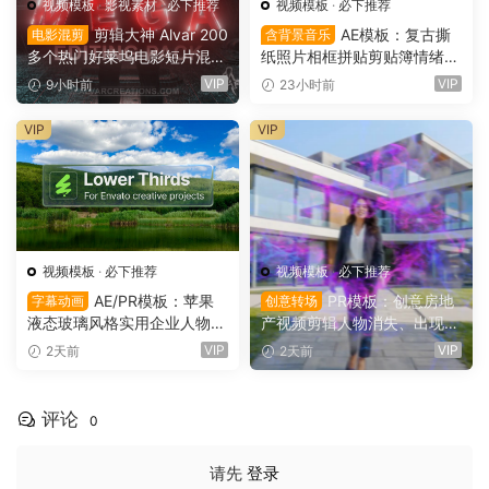
视频模板
·
影视素材
·
必下推荐
视频模板
·
必下推荐
剪辑大神 Alvar 200
AE模板：复古撕
电影混剪
含背景音乐
多个热门好莱坞电影短片混剪
纸照片相框拼贴剪贴簿情绪板
AE预设+音效+教程 AlvarCre
旅游日记手账电影VLOG短片
VIP
VIP
9小时前
23小时前
ations – MEGA Editing Pack
开场片头（16164）
（16166）
VIP
VIP
视频模板
·
必下推荐
视频模板
·
必下推荐
AE/PR模板：苹果
PR模板：创意房地
字幕动画
创意转场
液态玻璃风格实用企业人物宣
产视频剪辑人物消失、出现电
传下横栏字幕条文字标题动画
影转场过渡（16154）
VIP
VIP
2天前
2天前
（16155）
评论
0
请先
登录