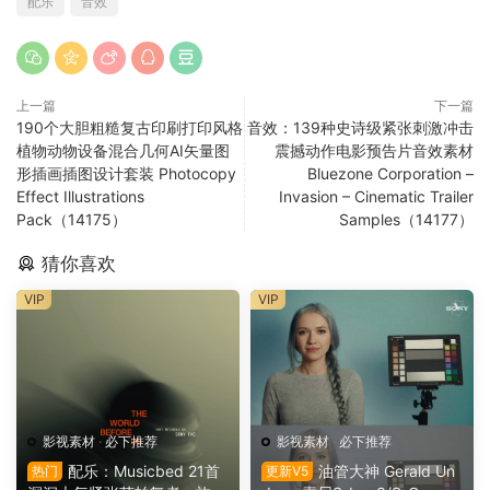
配乐
音效
上一篇
下一篇
190个大胆粗糙复古印刷打印风格
音效：139种史诗级紧张刺激冲击
植物动物设备混合几何AI矢量图
震撼动作电影预告片音效素材
形插画插图设计套装 Photocopy
Bluezone Corporation –
Effect Illustrations
Invasion – Cinematic Trailer
Pack（14175）
Samples（14177）
猜你喜欢
VIP
VIP
影视素材
·
必下推荐
影视素材
·
必下推荐
配乐：Musicbed 21首
油管大神 Gerald Un
热门
更新V5