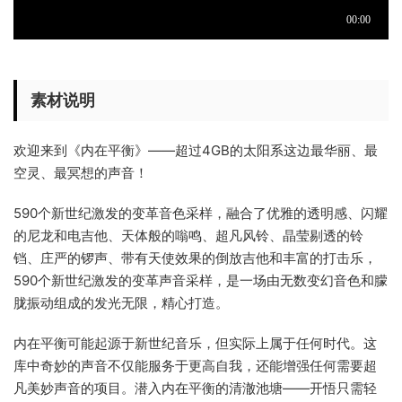
素材说明
欢迎来到《内在平衡》——超过4GB的太阳系这边最华丽、最
空灵、最冥想的声音！
590个新世纪激发的变革音色采样，融合了优雅的透明感、闪耀
的尼龙和电吉他、天体般的嗡鸣、超凡风铃、晶莹剔透的铃
铛、庄严的锣声、带有天使效果的倒放吉他和丰富的打击乐，
590个新世纪激发的变革声音采样，是一场由无数变幻音色和朦
胧振动组成的发光无限，精心打造。
内在平衡可能起源于新世纪音乐，但实际上属于任何时代。这
库中奇妙的声音不仅能服务于更高自我，还能增强任何需要超
凡美妙声音的项目。潜入内在平衡的清澈池塘——开悟只需轻