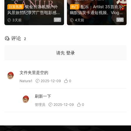
黄金日落氛围户外
配乐：Artlist 35首欢乐
日落氛围
热门
风景旅拍纪录片广告电影感短
幽默搞笑卡通短视频、Vlog、
片达芬奇调色节点+LUT调色
情景喜剧电影广告配乐BGM
VIP
VIP
3天前
4天前
预设（16144）
视频背景音乐素材（16141）
评论
2
请先
登录
文件夹里是空的
Natura1
2025-12-09
0
刷新一下
管理员
2025-12-09
0