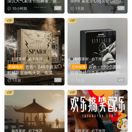
深沉大气紧张节拍舞者、旅行
done 索尼S-Log3/S-Gamut
场景商业电影广告宣传配乐B
3.Cine素材色彩还原、监看L
VIP
VIP
10小时前
1天前
GM视频背景音乐素材（1616
UT调色预设 Gerald Undone
1）
– S-Log3 LUT Pack（1260
VIP
VIP
2）
影视素材
·
必下推荐
影视素材
·
必下推荐
音效：246个真实
音效：639个黑暗
机械电光
恐怖惊悚
机械装置放电火花、电弧、嗡
惊悚恐怖阴森悬念共鸣弦乐电
鸣、嗡鸣、机械激活冲击电影
影广告游戏音效素材 Ocular
VIP
VIP
1天前
2天前
游戏广告音效素材 SoundMor
Sounds – Sinister – Horror S
ph SPARK（16153）
FX（16478）
VIP
VIP
影视素材
·
必下推荐
影视素材
·
必下推荐