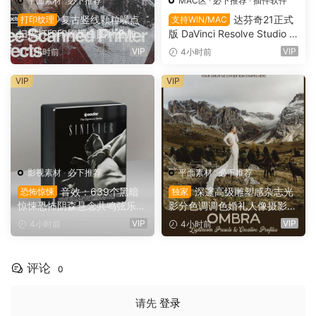
平面素材
·
必下推荐
MAC区
·
必下推荐
·
插件软件
复古竖线颗粒噪点
达芬奇21正式
打印纹理
支持WIN/MAC
扫描打印印刷黑白图片叠加滤
版 DaVinci Resolve Studio 2
镜PAT 图案纹理+PS动作+GR
1.0.4 支持Win/Mac（9736）
VIP
VIP
1小时前
4小时前
D 渐变预设 Züli – +10 Scann
ed-Printer Effects（1674
VIP
VIP
9）
影视素材
·
必下推荐
平面素材
·
必下推荐
音效：639个黑暗
深邃高级雕塑感杂志光
恐怖惊悚
独家
惊悚恐怖阴森悬念共鸣弦乐电
影分色调调色婚礼人像摄影Li
影广告游戏音效素材 Ocular
ghtroom预设 Archipelago Q
VIP
VIP
4小时前
4小时前
Sounds – Sinister – Horror S
uest – QUEST 61 OMBRA
FX（16478）
（16147）
评论
0
请先
登录