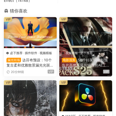
Effect（14148）
猜你喜欢
VIP
VIP
必下推荐
·
插件软件
·
视频模板
视频模板
·
必下推荐
达芬奇预设：10个
50个好莱坞电影预
漏光转场
电影混剪
复古柔和优雅散景漏光光斑划
告片高燃视频剪辑混剪AE工
痕纹理叠加4K无缝转场过渡
程项目文件+AE预设+叠加层
VIP
VIP
20分钟前
24分钟前
（16137）
+视频教程 UTILIZE NEXTLV
L PACK（16780）
VIP
VIP