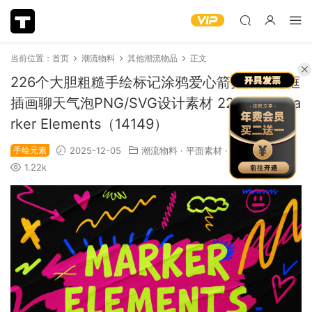
当前位置：
首页
潮流物料
其他潮流物品
正文
226个大胆粗糙手绘标记涂鸦爱心箭头圆圈边框
插画聊天气泡PNG/SVG设计素材 226 PNG Ma
rker Elements（14149）
手绘元素
2025-12-05
潮流物料
·
平面素材
·
必下推荐
1.22k