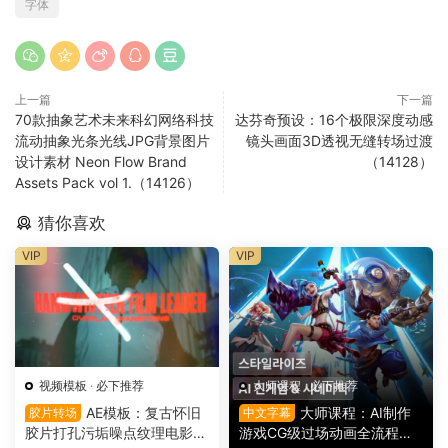
字体
上一篇
下一篇
70款抽象艺术未来科幻网络科技
达芬奇预设：16个极限深度动感
流动抽象光条光线JPG背景图片
镜头画面3D透视无缝转场过渡
设计素材 Neon Flow Brand
（14128）
Assets Pack vol 1.（14126）
猜你喜欢
VIP
VIP
视频模板
·
必下推荐
大师课程
·
必下推荐
AE模板：复古怀旧
大师课程：AI制作
胶片转场
中文字幕
胶片打孔污垢噪点纹理电影帧
游戏CG级过场动画全流程视