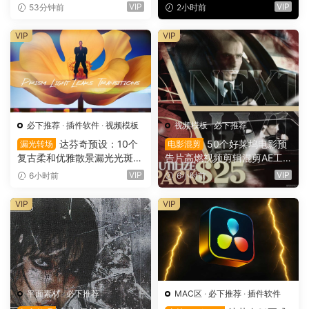
叠加电影短片剪辑转场过渡
频课程 中文字幕（16149）
VIP
VIP
53分钟前
2小时前
（16150）
VIP
VIP
必下推荐
·
插件软件
·
视频模板
视频模板
·
必下推荐
达芬奇预设：10个
50个好莱坞电影预
漏光转场
电影混剪
复古柔和优雅散景漏光光斑划
告片高燃视频剪辑混剪AE工
痕纹理叠加4K无缝转场过渡
程项目文件+AE预设+叠加层
VIP
VIP
6小时前
6小时前
（16137）
+视频教程 UTILIZE NEXTLV
L PACK（16780）
VIP
VIP
平面素材
·
必下推荐
MAC区
·
必下推荐
·
插件软件