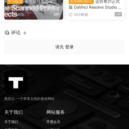
复古竖线颗粒噪点
达芬奇21正式
打印纹理
支持WIN/MAC
扫描打印印刷黑白图片叠加滤
版 DaVinci Resolve Studio 2
镜PAT 图案纹理+PS动作+GR
1.0.4 支持Win/Mac（9736）
VIP
VIP
7小时前
10小时前
D 渐变预设 Züli – +10 Scann
ed-Printer Effects（1674
9）
评论
0
请先
登录
图层云-一个审美在线的素材网站
关于我们
网站服务
关于我们
开通会员