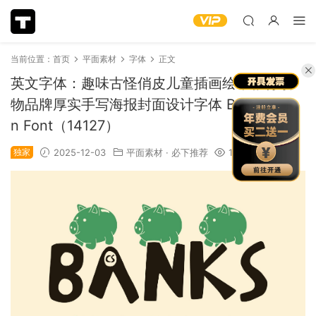
当前位置：
首页
平面素材
字体
正文
英文字体：趣味古怪俏皮儿童插画绘本教育读
物品牌厚实手写海报封面设计字体 Banks – Fu
n Font（14127）
独家
2025-12-03
平面素材
·
必下推荐
1.15k