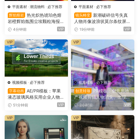
平面素材
·
潮流物料
·
必下推荐
平面素材
·
必下推荐
热光炽热琥珀色熔
新潮破碎信号失真
辉焰熔岩
镜头畸变
岩橙辉焰氛围尘埃颗粒海报封
人物肖像波浪状莫尔条纹屏幕
面设计PSD特效样机 Glow Inf
畸变专辑封面音乐海报传单P
VIP
VIP
4分钟前
19分钟前
erno Effect（16157）
SD特效样机模板 Screen Dist
ortion Effect（16156）
VIP
VIP
视频模板
·
必下推荐
视频模板
·
必下推荐
AE/PR模板：苹果
PR模板：创意房地
字幕动画
创意转场
液态玻璃风格实用企业人物宣
产视频剪辑人物消失、出现电
传下横栏字幕条文字标题动画
影转场过渡（16154）
VIP
VIP
51分钟前
2小时前
（16155）
VIP
VIP