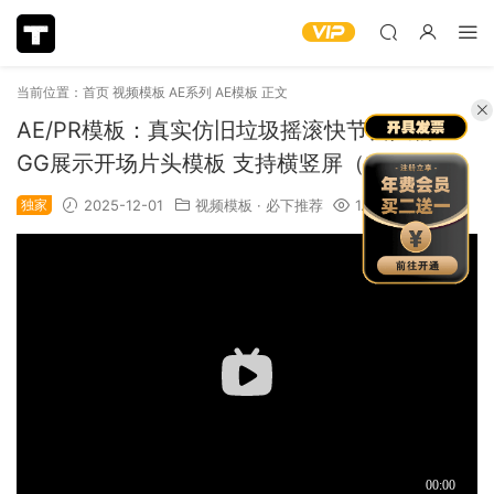
当前位置：
首页
视频模板
AE系列
AE模板
正文
AE/PR模板：真实仿旧垃圾摇滚快节奏人物LO
GG展示开场片头模板 支持横竖屏（14095）
独家
2025-12-01
视频模板
·
必下推荐
1.17k