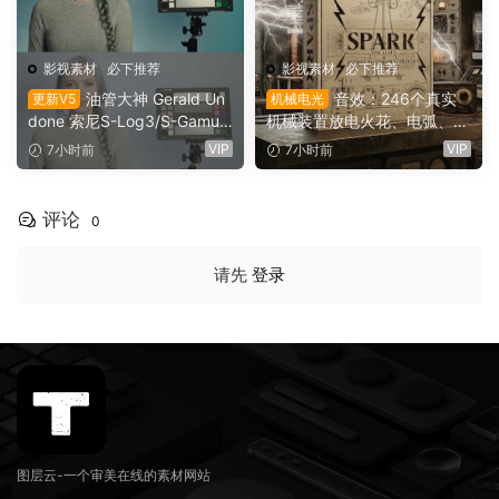
影视素材
·
必下推荐
影视素材
·
必下推荐
油管大神 Gerald Un
音效：246个真实
更新V5
机械电光
done 索尼S-Log3/S-Gamut
机械装置放电火花、电弧、嗡
3.Cine素材色彩还原、监看L
鸣、嗡鸣、机械激活冲击电影
VIP
VIP
7小时前
7小时前
UT调色预设 Gerald Undone
游戏广告音效素材 SoundMor
– S-Log3 LUT Pack（1260
ph SPARK（16153）
2）
评论
0
请先
登录
图层云-一个审美在线的素材网站