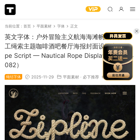
当前位置：
首页
平面素材
字体
正文
英文字体：户外冒险主义航海海滩帆船旅行手
工绳索主题咖啡酒吧餐厅海报封面设计字体 Ro
pe Script — Nautical Rope Display Font（14
082）
绳结字体
2025-11-29
平面素材
·
必下推荐
1.11k