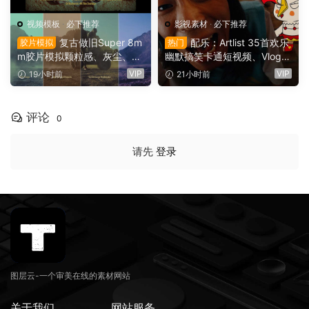
视频模板
·
必下推荐
影视素材
·
必下推荐
复古做旧Super 8m
配乐：Artlist 35首欢乐
胶片模拟
热门
m胶片模拟颗粒感、灰尘、划
幽默搞笑卡通短视频、Vlog、
痕、边框、胶片烧伤、漏光婚
情景喜剧电影广告配乐BGM
VIP
VIP
19小时前
21小时前
礼纪录片旅游vlog影片视觉效
视频背景音乐素材（16141）
果AE模板工具包（16142）
评论
0
请先
登录
图层云-一个审美在线的素材网站
关于我们
网站服务