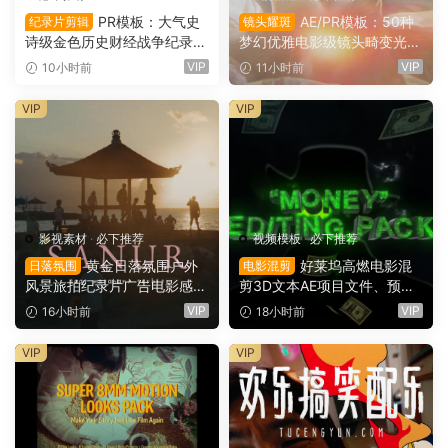
PR模板：大气史
AE/PR模板：50种
纪录片剪辑
镜头耀斑
诗级金色历史财经战争纪录片
梦幻优雅电影级镜头畸变光学
时间线开场片头（16146）
镜头耀斑折射漏光4K婚礼、
VIP
VIP
10小时前
11小时前
音乐、剪辑转场叠加模板（16
145）
VIP
VIP
影视素材
·
必下推荐
视频模板
·
必下推荐
黄金日落氛围户外
好莱坞高燃电影混
日落氛围
电影混剪
风景旅拍纪录片广告电影感短
剪3D文本AE项目文件、预
片达芬奇调色节点+LUT调色
设、效果、项目设置素材包 M
VIP
VIP
16小时前
18小时前
预设（16144）
oney” Editing Pack（1614
3）
VIP
VIP