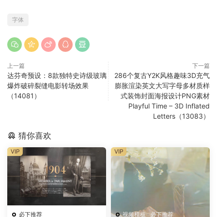
字体
上一篇
下一篇
达芬奇预设：8款独特史诗级玻璃
286个复古Y2K风格趣味3D充气
爆炸破碎裂缝电影转场效果
膨胀渲染英文大写字母多材质样
（14081）
式装饰封面海报设计PNG素材
Playful Time – 3D Inflated
Letters（13083）
猜你喜欢
VIP
VIP
必下推荐
视频模板
·
必下推荐