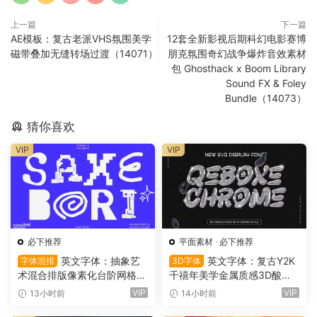
上一篇
下一篇
AE模板：复古老派VHS氛围美学
12套全新影视后期科幻电影赛博
磁带叠加无缝转场过渡（14071）
朋克氛围奇幻战争爆炸音效素材
包 Ghosthack x Boom Library
Sound FX & Foley
Bundle（14073）
猜你喜欢
VIP
VIP
必下推荐
平面素材
·
必下推荐
英文字体：抽象艺
英文字体：复古Y2K
字体混排
3D字体
术混合排版像素化台阶网格状
千禧年美学金属质感3D酸性
手绘螺旋有机曲线版面设计封
镀铬文字LOGO标题封面海报
VIP
VIP
13小时前
14小时前
面海报字体 Saxe Bori Typef
设计SVG字体 Qebox Chrom