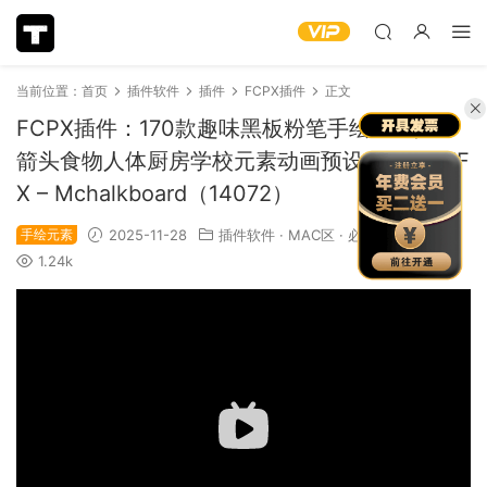
当前位置：
首页
插件软件
插件
FCPX插件
正文
FCPX插件：170款趣味黑板粉笔手绘MG卡通
箭头食物人体厨房学校元素动画预设 MotionVF
X – Mchalkboard（14072）
手绘元素
2025-11-28
插件软件
·
MAC区
·
必下推荐
1.24k