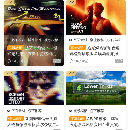
ace（16160）
e – 3D Style SVG Font（161
VIP
VIP
59）
必下推荐
·
插件软件
·
视频模板
平面素材
·
潮流物料
·
必下推荐
达芬奇预设：一键
热光炽热琥珀色熔
甩镜转场
辉焰熔岩
式超动态快节奏手持感相机摇
岩橙辉焰氛围尘埃颗粒海报封
晃运动甩镜头无缝转场过渡
面设计PSD特效样机 Glow Inf
VIP
VIP
14小时前
18小时前
支持横竖屏（16158）
erno Effect（16157）
VIP
VIP
平面素材
·
必下推荐
视频模板
·
必下推荐
新潮破碎信号失真
AE/PR模板：苹果
镜头畸变
字幕动画
人物肖像波浪状莫尔条纹屏幕
液态玻璃风格实用企业人物宣