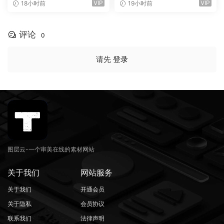
畸变专辑封面音乐海报传单P
传下横栏字幕条文字标题动画
VIP
VIP
18小时前
19小时前
SD特效样机模板 Screen Dist
（16155）
ortion Effect（16156）
评论
0
请先
登录
图层云-一个审美在线的素材网站
关于我们
网站服务
关于我们
开通会员
关于隐私
会员协议
联系我们
法律声明