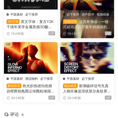
平面素材
·
必下推荐
必下推荐
·
插件软件
·
视频模板
英文字体：复古Y2K
达芬奇预设：一键
3D字体
甩镜转场
千禧年美学金属质感3D酸性
式超动态快节奏手持感相机摇
镀铬文字LOGO标题封面海报
晃运动甩镜头无缝转场过渡
VIP
VIP
15小时前
16小时前
设计SVG字体 Qebox Chrom
支持横竖屏（16158）
e – 3D Style SVG Font（161
VIP
VIP
59）
平面素材
·
潮流物料
·
必下推荐
平面素材
·
必下推荐
热光炽热琥珀色熔
新潮破碎信号失真
辉焰熔岩
镜头畸变
岩橙辉焰氛围尘埃颗粒海报封
人物肖像波浪状莫尔条纹屏幕
面设计PSD特效样机 Glow Inf
畸变专辑封面音乐海报传单P
VIP
VIP
20小时前
20小时前
erno Effect（16157）
SD特效样机模板 Screen Dist
ortion Effect（16156）
评论
0