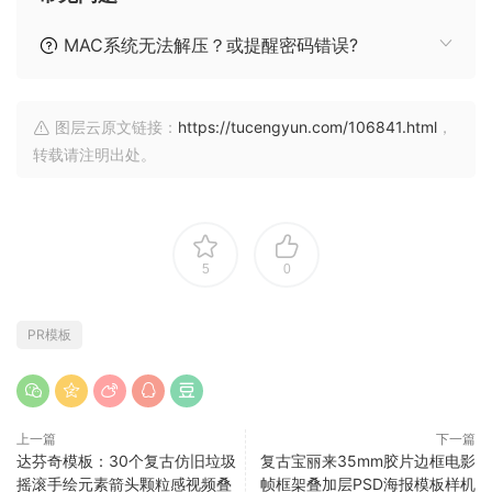
MAC系统无法解压？或提醒密码错误?
图层云原文链接：
https://tucengyun.com/106841.html
，
转载请注明出处。
5
0
PR模板
上一篇
下一篇
达芬奇模板：30个复古仿旧垃圾
复古宝丽来35mm胶片边框电影
摇滚手绘元素箭头颗粒感视频叠
帧框架叠加层PSD海报模板样机