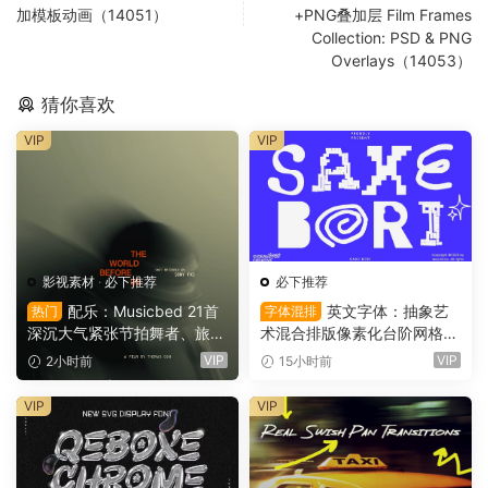
加模板动画（14051）
+PNG叠加层 Film Frames
Collection: PSD & PNG
Overlays（14053）
猜你喜欢
VIP
VIP
影视素材
·
必下推荐
必下推荐
配乐：Musicbed 21首
英文字体：抽象艺
热门
字体混排
深沉大气紧张节拍舞者、旅行
术混合排版像素化台阶网格状
场景商业电影广告宣传配乐B
手绘螺旋有机曲线版面设计封
VIP
VIP
2小时前
15小时前
GM视频背景音乐素材（1616
面海报字体 Saxe Bori Typef
1）
ace（16160）
VIP
VIP