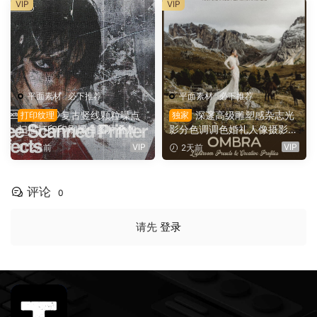
VIP
VIP
llage（16152）
平面素材
·
必下推荐
平面素材
·
必下推荐
复古竖线颗粒噪点
深邃高级雕塑感杂志光
打印纹理
独家
扫描打印印刷黑白图片叠加滤
影分色调调色婚礼人像摄影Li
镜PAT 图案纹理+PS动作+GR
ghtroom预设 Archipelago Q
VIP
VIP
2天前
2天前
D 渐变预设 Züli – +10 Scann
uest – QUEST 61 OMBRA
ed-Printer Effects（1674
（16147）
9）
评论
0
请先
登录