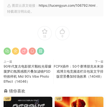
图层云原文链接：
https://tucengyun.com/106792.html
，
转载请注明出处。
11
0
上一篇
下一篇
90年代复古电影胶片颗粒光晕朦
FCPX插件：50个赛博朋克未来游
胧梦幻氛围感图片叠加滤镜PSD
戏博主电竞频道栏目包装文字排
特效样机 Mid 90’s Vibe Photo
版背景叠加转场效果（14048）
Effect（14046）
猜你喜欢
VIP
VIP