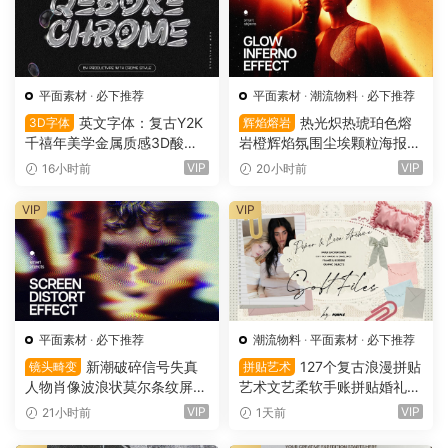
平面素材
·
必下推荐
平面素材
·
潮流物料
·
必下推荐
英文字体：复古Y2K
热光炽热琥珀色熔
3D字体
辉焰熔岩
千禧年美学金属质感3D酸性
岩橙辉焰氛围尘埃颗粒海报封
镀铬文字LOGO标题封面海报
面设计PSD特效样机 Glow Inf
VIP
VIP
16小时前
20小时前
设计SVG字体 Qebox Chrom
erno Effect（16157）
e – 3D Style SVG Font（161
VIP
VIP
59）
平面素材
·
必下推荐
潮流物料
·
平面素材
·
必下推荐
新潮破碎信号失真
127个复古浪漫拼贴
镜头畸变
拼贴艺术
人物肖像波浪状莫尔条纹屏幕
艺术文艺柔软手账拼贴婚礼纸
畸变专辑封面音乐海报传单P
张边框信封蕾丝蝴蝶结小物件
VIP
VIP
21小时前
1天前
SD特效样机模板 Screen Dist
丝带布片PNG图片设计套装 S
ortion Effect（16156）
oft Files: Minimal Archive Co