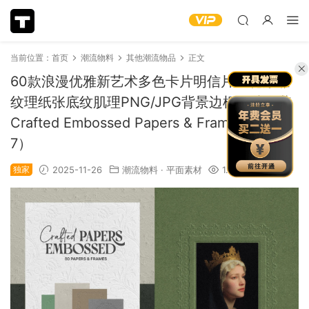
当前位置：
首页
潮流物料
其他潮流物品
正文
60款浪漫优雅新艺术多色卡片明信片压花浮雕
纹理纸张底纹肌理PNG/JPG背景边框图片套装
Crafted Embossed Papers & Frames（1404
7）
独家
2025-11-26
潮流物料
·
平面素材
1.24k